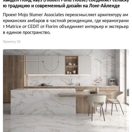
Хайден Понд Хауз (Hidden Pond House) соединяет сельску
ю традицию и современный дизайн на Лонг-Айленде
Проект Mojo Stumer Associates переосмысляет архитектуру ам
ериканских амбаров в частной резиденции, где керамограни
т Matrice от CEDIT от Florim объединяет интерьер и экстерьер
в единое пространство.
Проекты
50