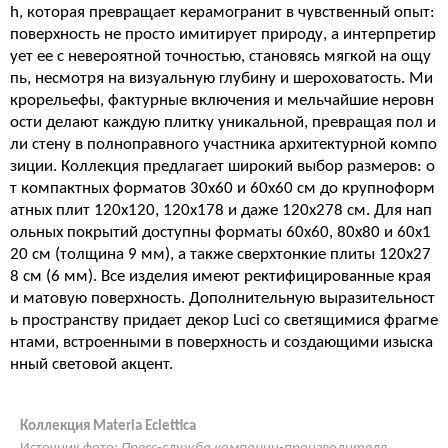
h, которая превращает керамогранит в чувственный опыт:
поверхность не просто имитирует природу, а интерпретир
ует ее с невероятной точностью, становясь мягкой на ощу
пь, несмотря на визуальную глубину и шероховатость. Ми
крорельефы, фактурные включения и мельчайшие неровн
ости делают каждую плитку уникальной, превращая пол и
ли стену в полноправного участника архитектурной компо
зиции. Коллекция предлагает широкий выбор размеров: о
т компактных форматов 30x60 и 60x60 см до крупноформ
атных плит 120x120, 120x178 и даже 120x278 см. Для нап
ольных покрытий доступны форматы 60x60, 80x80 и 60x1
20 см (толщина 9 мм), а также сверхтонкие плиты 120x27
8 см (6 мм). Все изделия имеют ректифицированные края
и матовую поверхность. Дополнительную выразительност
ь пространству придает декор Luci со светящимися фрагме
нтами, встроенными в поверхность и создающими изыска
нный световой акцент.
Коллекция Materia Eclettica