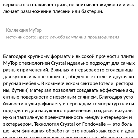
верхность отталкивает грязь, не впитывает жидкости и иск
лючает размножение плесени или бактерий.
Коллекция MyTop
Источник фото:
Пресс-служба компании-производителя
Благодаря крупному формату и высокой прочности плиты
MyTop с технологией Crystal идеально подходят для самых
разных применений. В жилых интерьерах это столешницы
для кухонь и ванных комнат, обеденные столы и другая ко
рпусная мебель. В коммерческом секторе (отели, рестора
ны, бутики) материал позволяет создавать эффектные акц
ентные поверхности с неземным сиянием. Благодаря усто
йчивости к ультрафиолету и перепадам температур плиты
подходят и для наружного применения, создавая визуаль
ную и тактильную преемственность между интерьером и
экстерьером. Технология Crystal от Fondovalle — это боль
ше, чем финишная обработка; это новый язык света и драг
оценных материалов для современных дизайнеров и архи