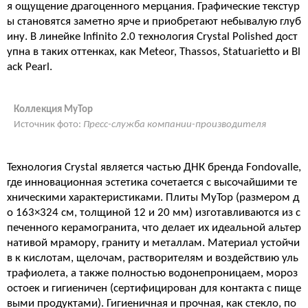
я ощущение драгоценного мерцания. Графические текстур
ы становятся заметно ярче и приобретают небывалую глуб
ину. В линейке Infinito 2.0 технология Crystal Polished дост
упна в таких оттенках, как Meteor, Thassos, Statuarietto и Bl
ack Pearl.
Коллекция MyTop
Источник фото:
Пресс-служба компании-производителя
Технология Crystal является частью ДНК бренда Fondovalle,
где инновационная эстетика сочетается с высочайшими те
хническими характеристиками. Плиты MyTop (размером д
о 163×324 см, толщиной 12 и 20 мм) изготавливаются из с
печенного керамогранита, что делает их идеальной альтер
нативой мрамору, граниту и металлам. Материал устойчи
в к кислотам, щелочам, растворителям и воздействию уль
трафиолета, а также полностью водонепроницаем, мороз
остоек и гигиеничен (сертифицирован для контакта с пище
выми продуктами). Гигиеничная и прочная, как стекло, по