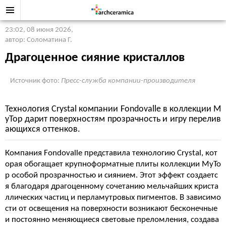
23:02, 08 июня 2026
,
автор: Соломатина Г.
Драгоценное сияние кристаллов
Источник фото:
Пресс-служба компании-производителя
Технология Crystal компании Fondovalle в коллекции M
yTop дарит поверхностям прозрачность и игру перелив
ающихся оттенков.
Компания Fondovalle представила технологию Crystal, кот
орая обогащает крупноформатные плиты коллекции MyTo
p особой прозрачностью и сиянием. Этот эффект создаетс
я благодаря драгоценному сочетанию мельчайших криста
ллических частиц и перламутровых пигментов. В зависимо
сти от освещения на поверхности возникают бесконечные
и постоянно меняющиеся световые преломления, создава