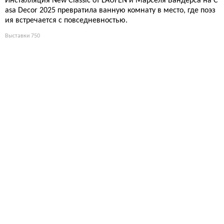
Инсталляция New Classic от LAUFEN и Марселя Вандерса на C
asa Decor 2025 превратила ванную комнату в место, где поэз
ия встречается с повседневностью.
Выставки
750