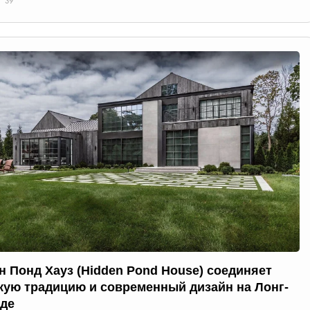
39
н Понд Хауз (Hidden Pond House) соединяет
кую традицию и современный дизайн на Лонг-
де