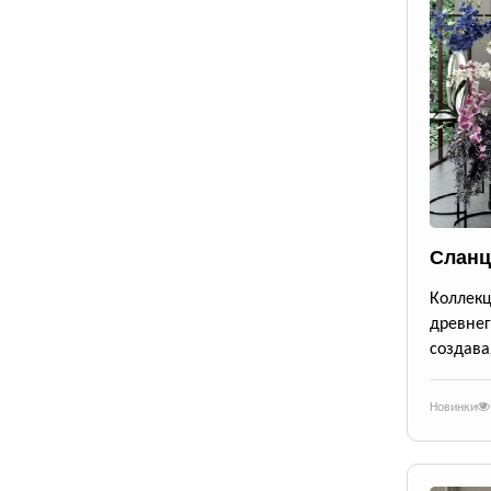
Сланц
Коллек
древне
создава
Новинки