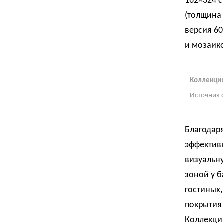
162×324 с
(толщина
версия 6
и мозаик
Коллекция 
Источник 
Благодаря
эффективн
визуальну
зоной у б
гостиных,
покрытия 
Коллекция