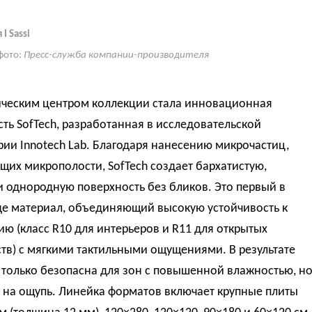
I Sassi
фото:
Пресс-служба компании-производителя
ическим центром коллекции стала инновационная
ть SofTech, разработанная в исследовательской
ии Innotech Lab. Благодаря нанесению микрочастиц,
их микрополости, SofTech создает бархатистую,
 однородную поверхность без бликов. Это первый в
де материал, объединяющий высокую устойчивость к
ю (класс R10 для интерьеров и R11 для открытых
тв) с мягкими тактильными ощущениями. В результате
 только безопасна для зон с повышенной влажностью, н
 на ощупь. Линейка форматов включает крупные плиты