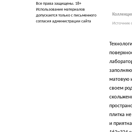
Все права защищены. 18+
Использование материалов
Коллекция 
допускается только с письменного
согласия администрации сайта
Источник 
Технолог
поверхнос
лаборатор
заполняющ
матовую и
своем ро
скольжени
пространс
плитка не
и приятна