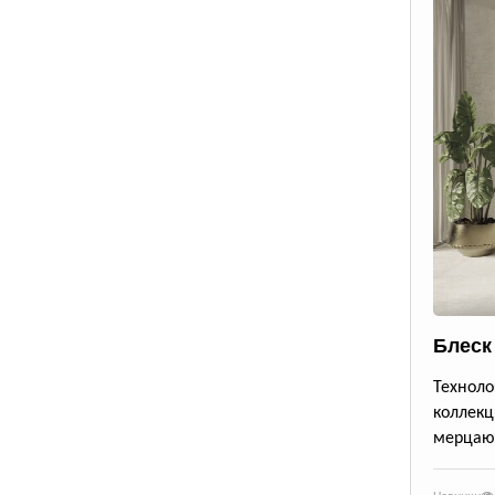
Блеск
Техноло
коллекц
мерцающ