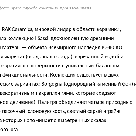
фото:
Пресс-служба компании-производителя
RAK Ceramics, мировой лидер в области керамики,
ла коллекцию I Sassi, вдохновленную древними
 Матеры — объекта Всемирного наследия ЮНЕСКО.
лькаренит (осадочная порода), изрезанный водой и
ревратился в поверхности с уникальным балансом
и функциональности. Коллекция существует в двух
еских вариантах: Borgogna (однородный каменный фон) 
с декоративными вкраплениями, которые создают
нное движение). Палитра объединяет четыре природных
 песочный, слоновую кость, светлый серый игрейж,
з которых напоминает о выветренных скалах
ого юга.