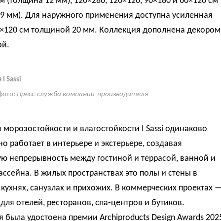
м (толщина 12 мм), 120×280, 120×120, 90×180 и 60×120 см
 9 мм). Для наружного применения доступна усиленная
0×120 см толщиной 20 мм. Коллекция дополнена декором
ой.
I Sassi
фото:
Пресс-служба компании-производителя
 морозостойкости и влагостойкости I Sassi одинаково
о работает в интерьере и экстерьере, создавая
ю непрерывность между гостиной и террасой, ванной и
ассейна. В жилых пространствах это полы и стены в
 кухнях, санузлах и прихожих. В коммерческих проектах 
для отелей, ресторанов, спа-центров и бутиков.
 была удостоена премии Archiproducts Design Awards 202