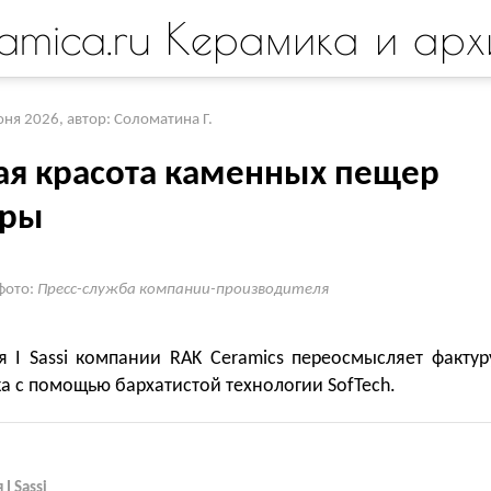
amica.ru Керамика и арх
юня 2026
,
автор: Соломатина Г.
ая красота каменных пещер
еры
фото:
Пресс-служба компании-производителя
я I Sassi компании RAK Ceramics переосмысляет фактур
а с помощью бархатистой технологии SofTech.
I Sassi