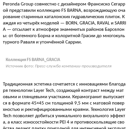
Peronda Group совместно с дизайнером Франсиско Сегарр
ой представили коллекцию FS BARNA, возрождающую оча
рование старинных каталонских гидравлических плиток. К
аждая из четырёх моделей — BORN, GRACIA, RAVAL и SARRI
A — отсылает к атмосфере знаменитых районов Барселон
ы: от богемного Борна и колоритной Грасии до многокуль
турного Раваля и утончённой Саррии.
Коллекция FS BARNA_GRACIA
Источник фото:
Пресс-служба компании-производителя
Традиционная эстетика сочетается с инновациями благода
ря технологии Layer Tech, создающей контраст между мат
овыми и глянцевыми участками. Керамогранит выпускает
ся в формате 45×45 см толщиной 9,5 мм с матовой повер
хностью и ректифицированными краями. Технология Layer
Tech позволяет добиться уникального визуального эффект
а, а класс износостойкости PEI 4 и противоскользящие сво
йства делают плитку пригодной для интенсивной эксплуат