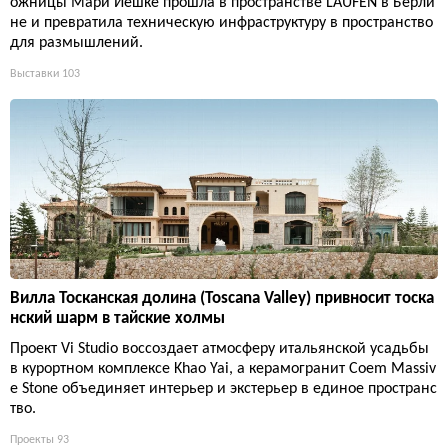
ожницы Мари Йешке прошла в пространстве LAUFEN в Берли
не и превратила техническую инфраструктуру в пространство
для размышлений.
Выставки
103
Вилла Тосканская долина (Toscana Valley) привносит тоска
нский шарм в тайские холмы
Проект Vi Studio воссоздает атмосферу итальянской усадьбы
в курортном комплексе Khao Yai, а керамогранит Coem Massiv
e Stone объединяет интерьер и экстерьер в единое пространс
тво.
Проекты
93