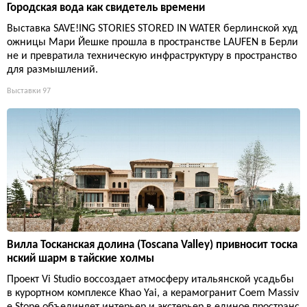
Городская вода как свидетель времени
Выставка SAVE!ING STORIES STORED IN WATER берлинской худ
ожницы Мари Йешке прошла в пространстве LAUFEN в Берли
не и превратила техническую инфраструктуру в пространство
для размышлений.
Выставки
97
Вилла Тосканская долина (Toscana Valley) привносит тоска
нский шарм в тайские холмы
Проект Vi Studio воссоздает атмосферу итальянской усадьбы
в курортном комплексе Khao Yai, а керамогранит Coem Massiv
e Stone объединяет интерьер и экстерьер в единое пространс