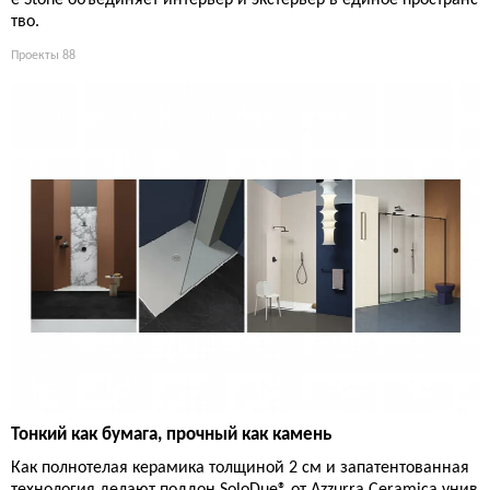
тво.
Проекты
88
Тонкий как бумага, прочный как камень
Как полнотелая керамика толщиной 2 см и запатентованная
технология делают поддон SoloDue® от Azzurra Ceramica унив