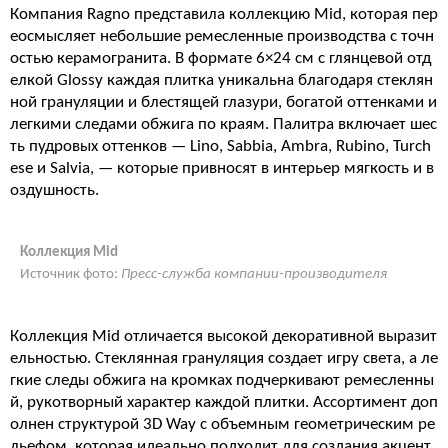
Компания Ragno представила коллекцию Mid, которая пер
еосмысляет небольшие ремесленные производства с точн
остью керамогранита. В формате 6×24 см с глянцевой отд
елкой Glossy каждая плитка уникальна благодаря стеклян
ной грануляции и блестящей глазури, богатой оттенками и
легкими следами обжига по краям. Палитра включает шес
ть пудровых оттенков — Lino, Sabbia, Ambra, Rubino, Turch
ese и Salvia, — которые привносят в интерьер мягкость и в
оздушность.
Коллекция Mid
Источник фото:
Пресс-служба компании-производителя
Коллекция Mid отличается высокой декоративной выразит
ельностью. Стеклянная грануляция создает игру света, а ле
гкие следы обжига на кромках подчеркивают ремесленны
й, рукотворный характер каждой плитки. Ассортимент доп
олнен структурой 3D Way с объемным геометрическим ре
льефом, которая идеально подходит для создания акцент