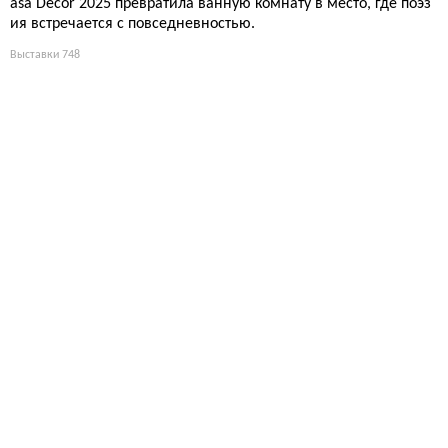
asa Decor 2025 превратила ванную комнату в место, где поэз
ия встречается с повседневностью.
Выставки
748