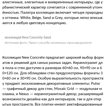
алистичные, элегантные и вневременные интерьеры, где у
рбанистический характер сочетается с современной утонч
ённостью
. Палитра коллекции включает четыре природны
х оттенка: White, Beige, Sand и Grey, которые легко вписыв
аются в любую цветовую концепцию
.
коллекция New Concrete-Sand
Источник фото:
Пресс-служба компании-производителя
Коллекция New Concrete предлагает широкий выбор форм
атов и решений для самых разных задач. Керамогранит дл
я пола и стен доступен в размерах 60×60 см, 90×90 см и 6
0×120 см
. Для облицовки стен предусмотрены форматы 3
0×60 см и 30×90 см
. Особую выразительность пространств
у придают эксклюзивные декоративные элементы: Pulse
— графичный декор для стен, Mosaic Grid — модульная м
озаика, и Nexus — керамогранитный декор, расширяющий
возможности дизайна как для интерьеров, так и для откр
ытых пространств
. Все плитки имеют ректифицированные