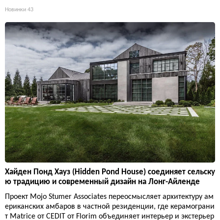
Новинки
43
Хайден Понд Хауз (Hidden Pond House) соединяет сельску
ю традицию и современный дизайн на Лонг-Айленде
Проект Mojo Stumer Associates переосмысляет архитектуру ам
ериканских амбаров в частной резиденции, где керамограни
т Matrice от CEDIT от Florim объединяет интерьер и экстерьер