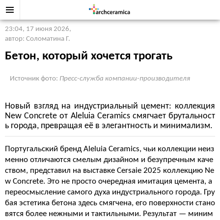
23:04, 17 июня 2026
,
автор: Соломатина Г.
Бетон, который хочется трогать
Источник фото:
Пресс-служба компании-производителя
Новый взгляд на индустриальный цемент: коллекция
New Concrete от Aleluia Ceramics смягчает брутальност
ь города, превращая её в элегантность и минимализм.
Португальский бренд Aleluia Ceramics, чьи коллекции неиз
менно отличаются смелым дизайном и безупречным каче
ством, представил на выставке Cersaie 2025 коллекцию Ne
w Concrete
. Это не просто очередная имитация цемента, а
переосмысление самого духа индустриального города. Гру
бая эстетика бетона здесь смягчена, его поверхности стано
вятся более нежными и тактильными. Результат — миним