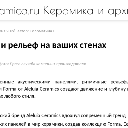
amica.ru Керамика и арх
юня 2026
,
автор: Соломатина Г.
и рельеф на ваших стенах
фото:
Пресс-служба компании-производителя
енные акустическими панелями, ритмичные рельеф
 Forma от Aleluia Ceramics создают движение и глубину 
х любого стиля.
ский бренд Aleluia Ceramics вдохнул современный тренд
ких панелей в мир керамики, создав коллекцию Forma. Е