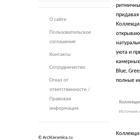
ритмичный
придавая 
О сайте
Коллекци
Пользовательское
открывают
соглашение
натуральн
уюта и пр
Контакты
камерных 
Сотрудничество
Blue, Gre
Отказ от
полные и
ответственности /
Правовая
Коллекция
информация
Источник 
Коллекция
© ArchCeramica.ru