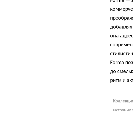
Forma — э
коммерчес
преобража
добавляя 
она адрес
современн
стилисти
Forma по
до смелых
ритм и ак
Коллекци
Источник 