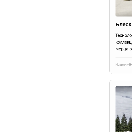
Блеск
Техноло
коллекц
мерцающ
Новинки