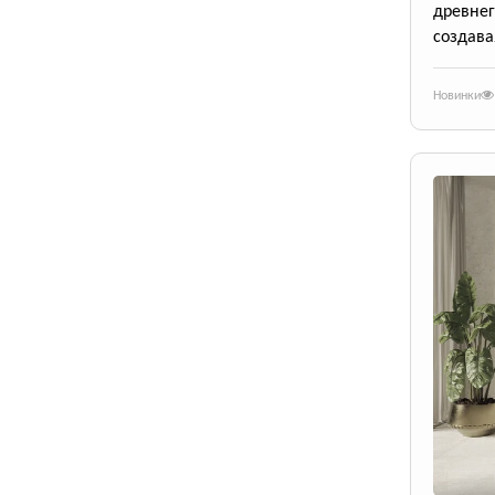
древне
создава
Новинки