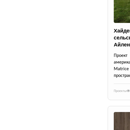
Хайде
сельс
Айлен
Проект
америк
Matrice
простра
Проекты