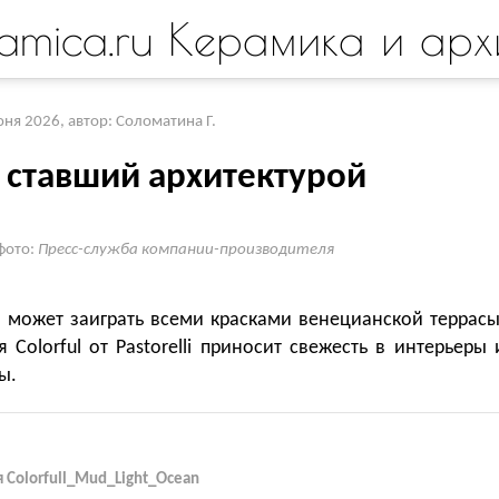
amica.ru Керамика и арх
юня 2026
,
автор: Соломатина Г.
, ставший архитектурой
фото:
Пресс-служба компании-производителя
н может заиграть всеми красками венецианской террасы
 Colorful от Pastorelli приносит свежесть в интерьеры 
ы.
 Colorfull_Mud_Light_Ocean