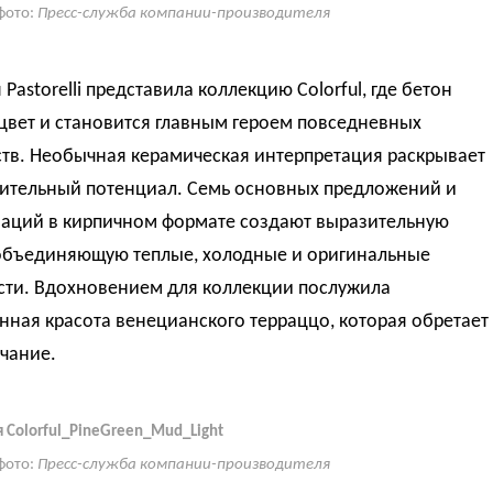
фото:
Пресс-служба компании-производителя
Pastorelli представила коллекцию Colorful, где бетон
цвет и становится главным героем повседневных
ств. Необычная керамическая интерпретация раскрывает
зительный потенциал. Семь основных предложений и
иаций в кирпичном формате создают выразительную
 объединяющую теплые, холодные и оригинальные
сти. Вдохновением для коллекции послужила
ная красота венецианского терраццо, которая обретает
чание.
 Colorful_PineGreen_Mud_Light
фото:
Пресс-служба компании-производителя