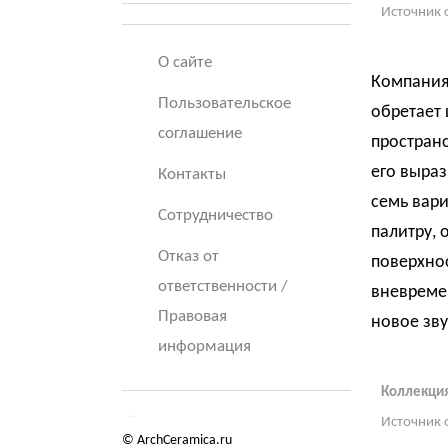
Источник 
О сайте
Компания 
Пользовательское
обретает 
соглашение
простран
его выра
Контакты
семь вар
Сотрудничество
палитру,
Отказ от
поверхно
ответственности /
вневремен
Правовая
новое зву
информация
Коллекция
Источник 
© ArchCeramica.ru