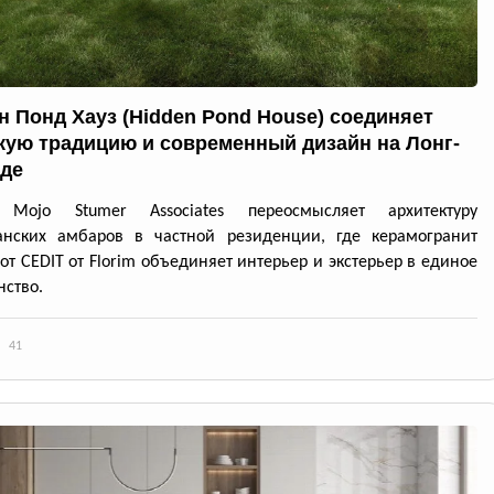
н Понд Хауз (Hidden Pond House) соединяет
кую традицию и современный дизайн на Лонг-
де
 Mojo Stumer Associates переосмысляет архитектуру
анских амбаров в частной резиденции, где керамогранит
 от CEDIT от Florim объединяет интерьер и экстерьер в единое
нство.
41