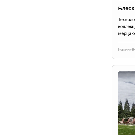
Блеск
Техноло
коллекц
мерцающ
Новинки