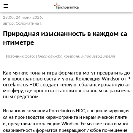
23:00, 24 июня 2026
,
автор: Соломатина Г.
Природная изысканность в каждом са
нтиметре
Источник фото:
Пресс-служба компании-производителя
Как мягкие тона и игра форматов могут превратить до
м в пространство света и уюта. Коллекция Windsor от P
orcelanicos HDC создает теплую, сбалансированную ат
мосферу, где простота становится главным выразитель
ным средством.
Испанская компания Porcelanicos HDC, специализирующая
ся на производстве керамогранита и керамической плитк
и
, представила коллекцию Windsor. Ее мягкие тона и мног
овариантность форматов превращают любое помещение