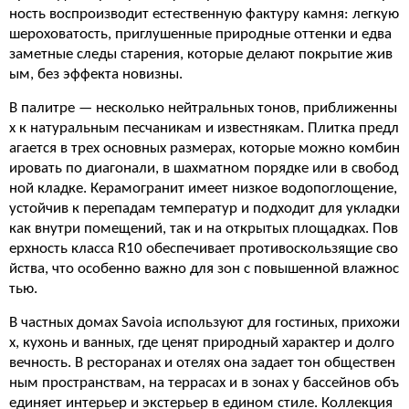
ность воспроизводит естественную фактуру камня: легкую
шероховатость, приглушенные природные оттенки и едва
заметные следы старения, которые делают покрытие жив
ым, без эффекта новизны.
В палитре — несколько нейтральных тонов, приближенны
х к натуральным песчаникам и известнякам. Плитка предл
агается в трех основных размерах, которые можно комбин
ировать по диагонали, в шахматном порядке или в свобод
ной кладке. Керамогранит имеет низкое водопоглощение,
устойчив к перепадам температур и подходит для укладки
как внутри помещений, так и на открытых площадках. Пов
ерхность класса R10 обеспечивает противоскользящие сво
йства, что особенно важно для зон с повышенной влажнос
тью.
В частных домах Savoia используют для гостиных, прихожи
х, кухонь и ванных, где ценят природный характер и долго
вечность. В ресторанах и отелях она задает тон обществен
ным пространствам, на террасах и в зонах у бассейнов объ
единяет интерьер и экстерьер в едином стиле. Коллекция