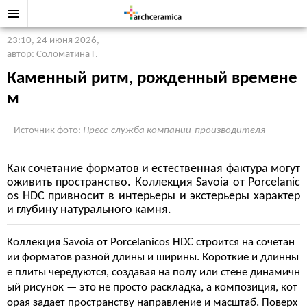
23:10, 24 июня 2026
,
автор: Соломатина Г.
Каменный ритм, рожденный времене
м
Источник фото:
Пресс-служба компании-производителя
Как сочетание форматов и естественная фактура могут
оживить пространство. Коллекция Savoia от Porcelanic
os HDC привносит в интерьеры и экстерьеры характер
и глубину натурального камня.
Коллекция Savoia от Porcelanicos HDC строится на сочетан
ии форматов разной длины и ширины. Короткие и длинны
е плиты чередуются, создавая на полу или стене динамичн
ый рисунок — это не просто раскладка, а композиция, кот
орая задает пространству направление и масштаб. Поверх