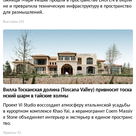
ожницы Мари Йешке прошла в пространстве LAUFEN в Берли
не и превратила техническую инфраструктуру в пространство
для размышлений.
Выставки
101
Вилла Тосканская долина (Toscana Valley) привносит тоска
нский шарм в тайские холмы
Проект Vi Studio воссоздает атмосферу итальянской усадьбы
в курортном комплексе Khao Yai, а керамогранит Coem Massiv
e Stone объединяет интерьер и экстерьер в единое пространс
тво.
Проекты
92