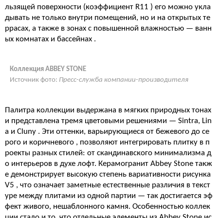
льзящей поверхности (коэффициент R11
) его можно укла
дывать не только внутри помещений, но и на открытых те
ррасах, а также в зонах с повышенной влажностью — ванн
ых комнатах и бассейнах
.
Коллекция ABBEY STONE
Источник фото:
Пресс-служба компании-производителя
Палитра коллекции выдержана в мягких природных тонах
и представлена тремя цветовыми решениями — Sintra, Lin
a и Cluny
. Эти оттенки, варьирующиеся от бежевого до се
рого и коричневого
, позволяют интегрировать плитку в п
роекты разных стилей: от скандинавского минимализма д
о интерьеров в духе лофт. Керамогранит Abbey Stone такж
е демонстрирует высокую степень вариативности рисунка
V5
, что означает заметные естественные различия в текст
уре между плитами из одной партии — так достигается эф
фект живого, нешаблонного камня. Особенностью коллек
ции стало и то, что отдельные элементы из Abbey Stone ис