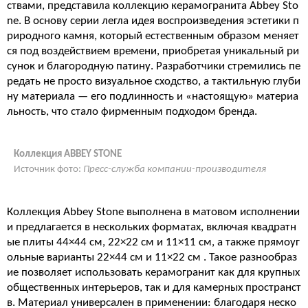
ствами, представила коллекцию керамогранита Abbey Sto
ne. В основу серии легла идея воспроизведения эстетики п
риродного камня, который естественным образом меняет
ся под воздействием времени, приобретая уникальный ри
сунок и благородную патину. Разработчики стремились пе
редать не просто визуальное сходство, а тактильную глуби
ну материала — его подлинность и «настоящую» материа
льность, что стало фирменным подходом бренда.
Коллекция ABBEY STONE
Источник фото:
Пресс-служба компании-производителя
Коллекция Abbey Stone выполнена в матовом исполнении
и предлагается в нескольких форматах, включая квадратн
ые плиты 44×44 см, 22×22 см и 11×11 см, а также прямоуг
ольные варианты 22×44 см и 11×22 см
. Такое разнообраз
ие позволяет использовать керамогранит как для крупных
общественных интерьеров, так и для камерных пространст
в. Материал универсален в применении: благодаря неско