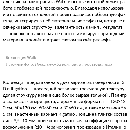
ллекцию керамогранита Walk, в основе которой лежит ра
бота с трёхмерной поверхностью. Благодаря использован
ию новейших технологий проект развивает объёмную фак
туру, интегрируя в неё материальные эффекты, которые п
одчёркивают структуру и элегантность камня
. Результат
— поверхность, которая не просто имитирует природный
материал, а живёт и играет светом за счёт рельефа.
Коллекция Walk
Источник фото:
Пресс-служба компании-производителя
Коллекция представлена в двух вариантах поверхности:
3
D
и
Rigatino
— последний развивает трёхмерную текстуру,
делая структуру камня ещё более выразительной
. Палитр
а включает четыре цвета, а доступные форматы — 120×12
0 см, 60×120 см, 60×60 см и 30×60 см, а также мозаика 5×
5 см и настенный вариант Rigatino
. Толщина плитки состав
ляет 9,5–10 мм, поверхность матовая, коэффициент проти
воскольжения R10
. Керамогранит произведён в Италии, о