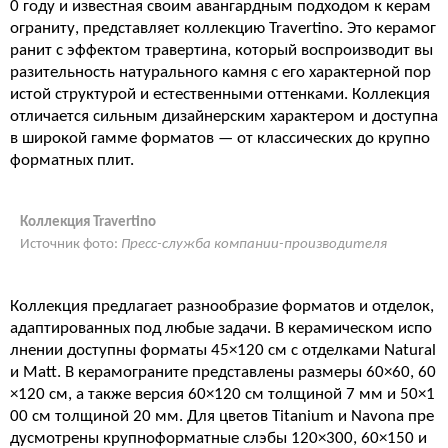
0 году и известная своим авангардным подходом к керам
ограниту, представляет коллекцию Travertino. Это керамог
ранит с эффектом травертина, который воспроизводит вы
разительность натурального камня с его характерной пор
истой структурой и естественными оттенками. Коллекция
отличается сильным дизайнерским характером и доступна
в широкой гамме форматов — от классических до крупно
форматных плит
.
Коллекция Travertino
Источник фото:
Пресс-служба компании-производителя
Коллекция предлагает разнообразие форматов и отделок,
адаптированных под любые задачи. В керамическом испо
лнении доступны форматы 45×120 см с отделками Natural
и Matt. В керамограните представлены размеры 60×60, 60
×120 см, а также версия 60×120 см толщиной 7 мм и 50×1
00 см толщиной 20 мм. Для цветов Titanium и Navona пре
дусмотрены крупноформатные слэбы 120×300, 60×150 и