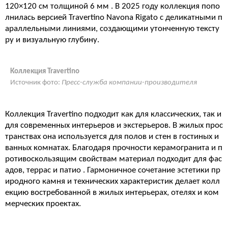
120×120 см толщиной 6 мм
. В 2025 году коллекция попо
лнилась версией Travertino Navona Rigato с деликатными п
араллельными линиями, создающими утонченную тексту
ру и визуальную глубину
.
Коллекция Travertino
Источник фото:
Пресс-служба компании-производителя
Коллекция Travertino подходит как для классических, так и
для современных интерьеров и экстерьеров. В жилых прос
транствах она используется для полов и стен в гостиных и
ванных комнатах. Благодаря прочности керамогранита и п
ротивоскользящим свойствам материал подходит для фас
адов, террас и патио
. Гармоничное сочетание эстетики пр
иродного камня и технических характеристик делает колл
екцию востребованной в жилых интерьерах, отелях и ком
мерческих проектах.