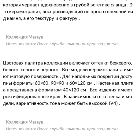
которая черпает вдохновение в грубой эстетике сланца . Э
то керамогранит, воспроизводящий не просто внешний ви
д камня, а его текстуру и фактуру .
Коллекция Masaya
Источник фото:
Пресс-служба компании-производителя
Цветовая палитра коллекции включает оттенки бежевого,
белого, серого и черного . Все модели керамогранита име
ют матовую поверхность . Для напольных покрытий досту
пны форматы 60×60, 90×90 и 60×120 см . Настенная плитк
а представлена форматом 40×120 см . Все изделия имеют
ректифицированные края . В зависимости от оттенка и мо
дели, вариативность тона может быть высокой (V4) .
Коллекция Masaya
Источник фото:
Пресс-служба компании-производителя