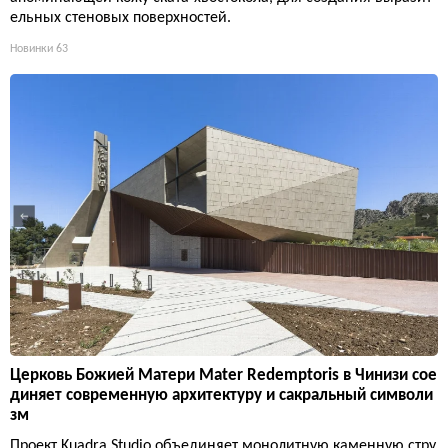
ельных стеновых поверхностей.
Новинки
63
Церковь Божией Матери Mater Redemptoris в Чинизи сое
диняет современную архитектуру и сакральный символи
зм
Проект Kuadra Studio объединяет монолитную каменную стру