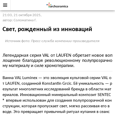
21:03, 21 октября 2025
,
автор: Соломатина Г.
Свет, рожденный из инноваций
Источник фото:
Пресс-служба компании-производителя
Легендарная серия VAL от LAUFEN обретает новое воп
лощение благодаря революционному полупрозрачно
му материалу и силе хромотерапии.
Ванна VAL Luminex — это эволюция культовой серии VAL о
т LAUFEN, созданной Konstantin Grcic. Её уникальность — р
езультат многолетних исследований бренда в области мат
ериалов. Инновационный минеральный композит SENTEC
® впервые использован для создания полупрозрачной кон
струкции, которая пропускает свет, мягко рассеивая его в
воде. Это превращает привычный ритуал купания в сеанс