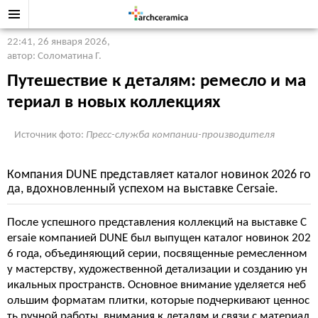
22:41, 26 января 2026
,
автор: Соломатина Г.
Путешествие к деталям: ремесло и ма
териал в новых коллекциях
Источник фото:
Пресс-служба компании-производителя
Компания DUNE представляет каталог новинок 2026 го
да, вдохновленный успехом на выставке Cersaie.
После успешного представления коллекций на выставке C
ersaie компанией DUNE был выпущен каталог новинок 202
6 года, объединяющий серии, посвященные ремесленном
у мастерству, художественной детализации и созданию ун
икальных пространств. Основное внимание уделяется неб
ольшим форматам плитки, которые подчеркивают ценнос
ть ручной работы, внимания к деталям и связи с материал