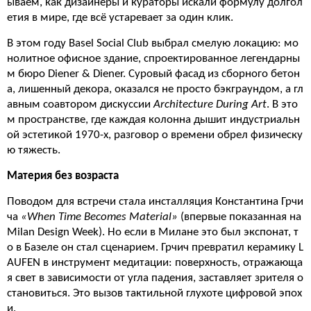
ываем, как дизайнеры и кураторы искали формулу долгол
етия в мире, где всё устаревает за один клик.
В этом году Basel Social Club выбрал смелую локацию: мо
нолитное офисное здание, спроектированное легендарны
м бюро
Diener & Diener
. Суровый фасад из сборного бетон
а, лишенный декора, оказался не просто бэкграундом, а гл
авным соавтором дискуссии
Architecture During Art
. В это
м пространстве, где каждая колонна дышит индустриальн
ой эстетикой 1970-х, разговор о времени обрел физическу
ю тяжесть.
Материя без возраста
Поводом для встречи стала инсталляция
Константина Грчи
ча
«When Time Becomes Material»
(впервые показанная на
Milan Design Week). Но если в Милане это был экспонат, т
о в Базеле он стал сценарием. Грчич превратил керамику L
AUFEN в инструмент медитации: поверхность, отражающа
я свет в зависимости от угла падения, заставляет зрителя о
становиться. Это вызов тактильной глухоте цифровой эпох
и.