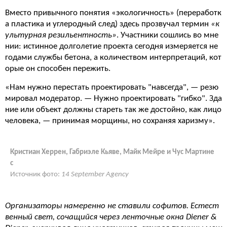
Вместо привычного понятия «экологичность» (переработк
а пластика и углеродный след) здесь прозвучал термин
«к
ультурная резильентность»
. Участники сошлись во мне
нии: истинное долголетие проекта сегодня измеряется не
годами службы бетона, а количеством интерпретаций, кот
орые он способен пережить.
«Нам нужно перестать проектировать "навсегда", — резю
мировал модератор. — Нужно проектировать "гибко". Зда
ние или объект должны стареть так же достойно, как лицо
человека, — принимая морщины, но сохраняя харизму».
Кристиан Херрен, Габриэле Кьяве, Майк Мейре и Чус Мартине
с
Источник фото:
14 September Agency
Организаторы намеренно не ставили софитов. Естест
венный свет, сочащийся через ленточные окна Diener &