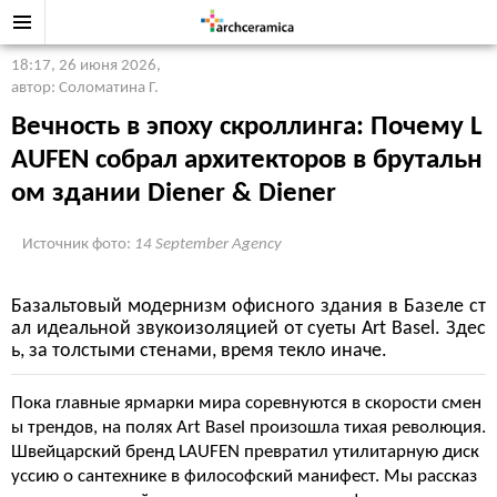
18:17, 26 июня 2026
,
автор: Соломатина Г.
Вечность в эпоху скроллинга: Почему L
AUFEN собрал архитекторов в брутальн
ом здании Diener & Diener
Источник фото:
14 September Agency
Базальтовый модернизм офисного здания в Базеле ст
ал идеальной звукоизоляцией от суеты Art Basel. Здес
ь, за толстыми стенами, время текло иначе.
Пока главные ярмарки мира соревнуются в скорости смен
ы трендов, на полях Art Basel произошла тихая революция.
Швейцарский бренд LAUFEN превратил утилитарную диск
уссию о сантехнике в философский манифест. Мы рассказ