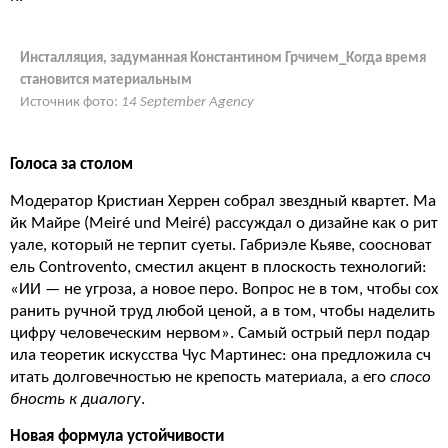
Инсталляция, задуманная Константином Грчичем_Когда время
становится материальным
Источник фото:
14 September Agency
Голоса за столом
Модератор
Кристиан Херрен
собрал звездный квартет.
Ма
йк Майре
(Meiré und Meiré) рассуждал о дизайне как о рит
уале, который не терпит суеты.
Габриэле Кьяве
, соосноват
ель Controvento, сместил акцент в плоскость технологий:
«ИИ — не угроза, а новое перо. Вопрос не в том, чтобы сох
ранить ручной труд любой ценой, а в том, чтобы наделить
цифру человеческим нервом». Самый острый перл подар
ила теоретик искусства
Чус Мартинес
: она предложила сч
итать долговечностью не крепость материала, а его
спосо
бность к диалогу
.
Новая формула устойчивости