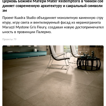
Церковь Божией Матери Mater Redemptoris в Чинизи сое
диняет современную архитектуру и сакральный символи
зм
Проект Kuadra Studio объединяет монолитную каменную стру
ктуру, игру света и вентилируемый фасад из керамогранита
Marazzi Mystone Gris Fleury, создавая новую достопримечател
ьность в провинции Палермо.
Проекты
79