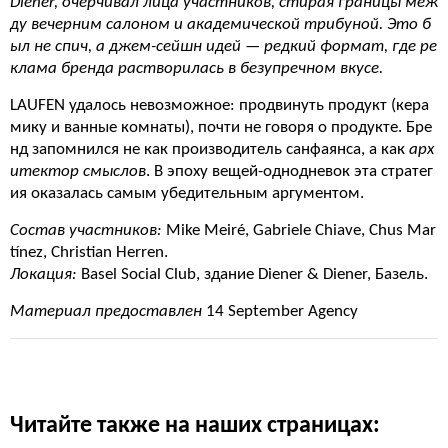
Diener, очерчивал лица участников, стирая границы меж
ду вечерним салоном и академической трибуной. Это б
ыл не спич, а джем-сейшн идей — редкий формат, где ре
клама бренда растворилась в безупречном вкусе.
LAUFEN удалось невозможное: продвинуть продукт (кера
мику и ванные комнаты), почти не говоря о продукте. Бре
нд запомнился не как производитель санфаянса, а как
арх
итектор смыслов
. В эпоху вещей-однодневок эта стратег
ия оказалась самым убедительным аргументом.
Состав участников:
Mike Meiré, Gabriele Chiave, Chus Mar
tínez, Christian Herren.
Локация:
Basel Social Club, здание Diener & Diener, Базель.
Материал предоставлен
14 September Agency
Читайте также на наших страницах: