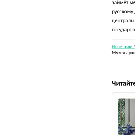
займёт м
русскому 
центральн
государст
Источник: 
Музея архи
Читайт