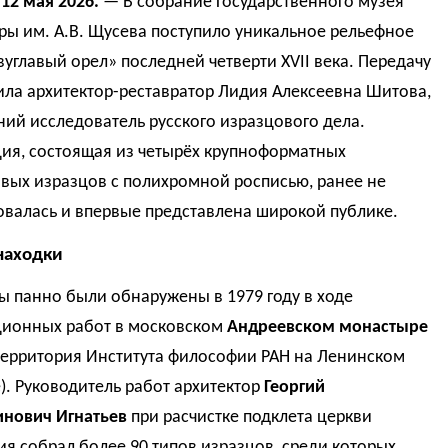
12 мая 2026.
— В собрание Государственного музея
ры им. А.В. Щусева поступило уникальное рельефное
углавый орел» последней четверти XVII века. Передачу
ила архитектор-реставратор Лидия Алексеевна Шитова,
ий исследователь русского изразцового дела.
ия, состоящая из четырёх крупноформатных
вых изразцов с полихромной росписью, ранее не
овалась и впервые представлена широкой публике.
находки
 панно были обнаружены в 1979 году в ходе
ционных работ в московском
Андреевском монастыре
территория Института философии РАН на Ленинском
). Руководитель работ архитектор
Георгий
инович Игнатьев
при расчистке подклета церкви
я собрал более 90 типов изразцов, среди которых