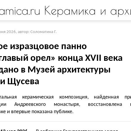
amica.ru Керамика и арх
юня 2026
,
автор: Соломатина Г.
ое изразцовое панно
главый орел» конца XVII века
дано в Музей архитектуры
и Щусева
тальная керамическая композиция, найденная пр
ации Андреевского монастыря, восстановлена 
ке и впервые показана публике.