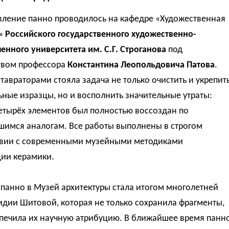
вление панно проводилось на кафедре «Художественная
»
Российского государственного художественно-
нного университета им. С.Г. Строганова
под
твом профессора
Константина Леопольдовича Патова
.
тавраторами стояла задача не только очистить и укрепит
ные изразцы, но и восполнить значительные утраты:
етырёх элементов был полностью воссоздан по
шимся аналогам. Все работы выполнены в строгом
твии с современными музейными методиками
ции керамики.
панно в Музей архитектуры стала итогом многолетней
дии Шитовой, которая не только сохранила фрагменты,
спечила их научную атрибуцию. В ближайшее время панн