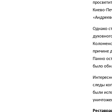
просветит
Киево-Пе
«Андреев
Однако ст
духовного
Коломенск
причине д
Панно ост
было обн
Интересно
следы ко
были испо
уничтоже
Реставра