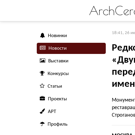
ArchCer
18:41, 26 и
Новинки
Редк
Новости
«Дву
Выставки
пере
Конкурсы
имен
Статьи
Проекты
Монумен
реставр
АРТ
Строганов
Профиль