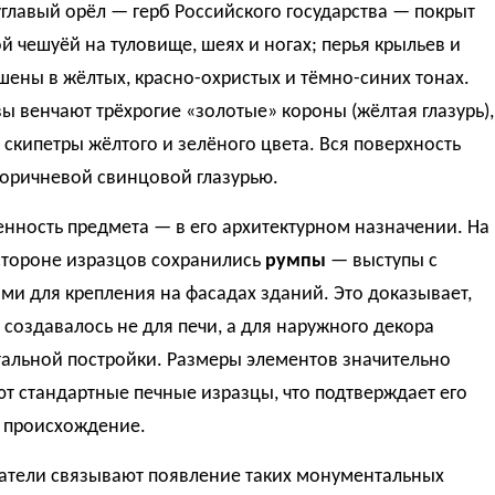
главый орёл — герб Российского государства — покрыт
 чешуёй на туловище, шеях и ногах; перья крыльев и
шены в жёлтых, красно-охристых и тёмно-синих тонах.
ы венчают трёхрогие «золотые» короны (жёлтая глазурь),
 скипетры жёлтого и зелёного цвета. Вся поверхность
коричневой свинцовой глазурью.
нность предмета — в его архитектурном назначении. На
стороне изразцов сохранились
румпы
— выступы с
ми для крепления на фасадах зданий. Это доказывает,
 создавалось не для печи, а для наружного декора
альной постройки. Размеры элементов значительно
т стандартные печные изразцы, что подтверждает его
 происхождение.
атели связывают появление таких монументальных