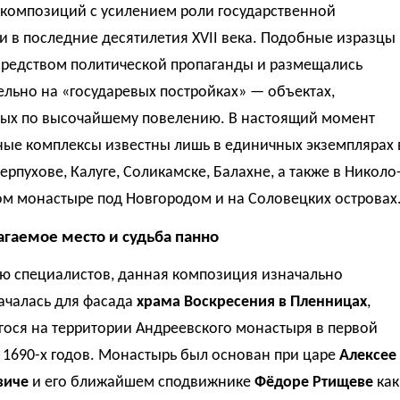
 композиций с усилением роли государственной
 в последние десятилетия XVII века. Подобные изразцы
средством политической пропаганды и размещались
льно на «государевых постройках» — объектах,
ых по высочайшему повелению. В настоящий момент
ные комплексы известны лишь в единичных экземплярах 
ерпухове, Калуге, Соликамске, Балахне, а также в Николо
м монастыре под Новгородом и на Соловецких островах
гаемое место и судьба панно
ю специалистов, данная композиция изначально
ачалась для фасада
храма Воскресения в Пленницах
,
гося на территории Андреевского монастыря в первой
 1690-х годов. Монастырь был основан при царе
Алексее
виче
и его ближайшем сподвижнике
Фёдоре Ртищеве
как