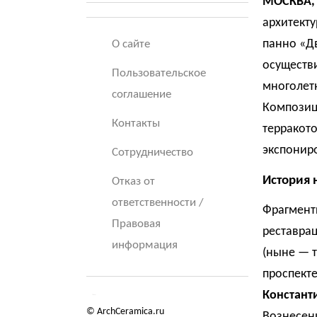
МОСКВА, 
архитекту
панно «Дв
О сайте
осуществ
Пользовательское
многолетн
соглашение
Композиц
Контакты
терракото
экспонир
Сотрудничество
История 
Отказ от
ответственности /
Фрагменты
Правовая
реставра
информация
(ныне — 
проспекте
Констант
© ArchCeramica.ru
Вознесени