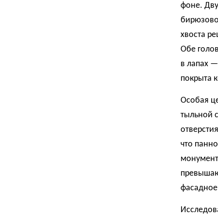
фоне. Дву
бирюзовой
хвоста ре
Обе голов
в лапах —
покрыта 
Особая це
тыльной 
отверстия
что панно
монумент
превышаю
фасадное
Исследов