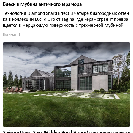
Блеск и глубина античного мрамора
Технология Diamond Shard Effect и четыре благородных оттен
ка в коллекции Luci d'Oro от Tagina, где керамогранит превра
щается в мерцающую поверхность с трехмерной глубиной.
Новинки
41
Хайден Понд Хауз (Hidden Pond House) соединяет сельску