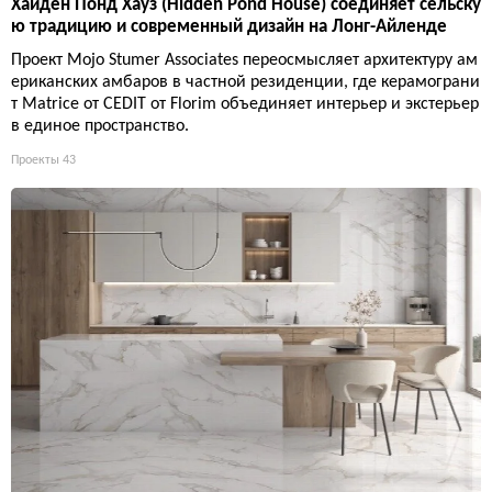
Хайден Понд Хауз (Hidden Pond House) соединяет сельску
ю традицию и современный дизайн на Лонг-Айленде
Проект Mojo Stumer Associates переосмысляет архитектуру ам
ериканских амбаров в частной резиденции, где керамограни
т Matrice от CEDIT от Florim объединяет интерьер и экстерьер
в единое пространство.
Проекты
43