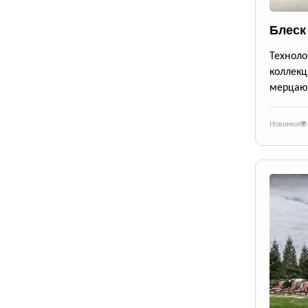
Блеск
Техноло
коллекц
мерцающ
Новинки