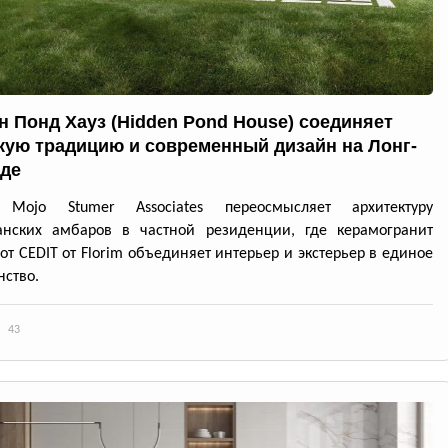
н Понд Хауз (Hidden Pond House) соединяет
кую традицию и современный дизайн на Лонг-
де
 Mojo Stumer Associates переосмысляет архитектуру
анских амбаров в частной резиденции, где керамогранит
 от CEDIT от Florim объединяет интерьер и экстерьер в единое
нство.
43