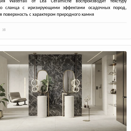
ция Waterfall от Lea Ceramiche воспроизводит текстуру
го сланца с иризирующими эффектами осадочных пород,
я поверхность с характером природного камня
38