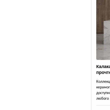
Калак
прочт
Коллек
керамог
доступ
любого 