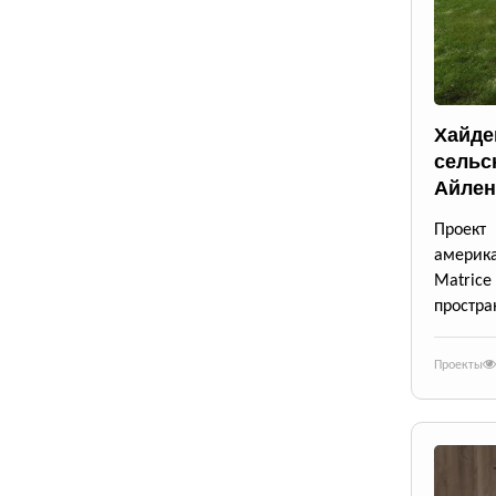
Хайде
сельс
Айлен
Проект
америк
Matrice
простра
Проекты