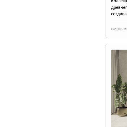
Коллек
древне
создава
Новинки