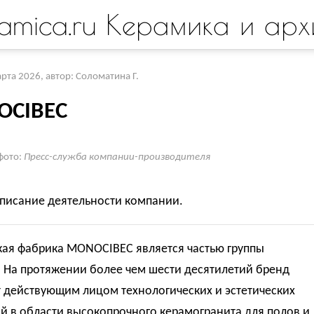
amica.ru Керамика и арх
арта 2026
,
автор: Соломатина Г.
CIBEC
фото:
Пресс-служба компании-производителя
описание деятельности компании.
кая фабрика MONOCIBEC является частью группы
 На протяжении более чем шести десятилетий бренд
 действующим лицом технологических и эстетических
й в области высокопрочного керамогранита для полов и