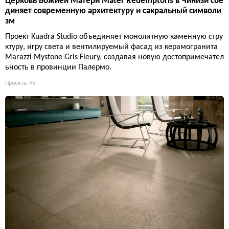
Церковь Божией Матери Mater Redemptoris в Чинизи сое
диняет современную архитектуру и сакральный символи
зм
Проект Kuadra Studio объединяет монолитную каменную стру
ктуру, игру света и вентилируемый фасад из керамогранита
Marazzi Mystone Gris Fleury, создавая новую достопримечател
ьность в провинции Палермо.
Проекты
95