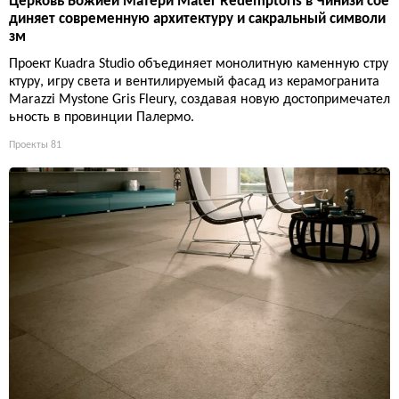
Церковь Божией Матери Mater Redemptoris в Чинизи сое
диняет современную архитектуру и сакральный символи
зм
Проект Kuadra Studio объединяет монолитную каменную стру
ктуру, игру света и вентилируемый фасад из керамогранита
Marazzi Mystone Gris Fleury, создавая новую достопримечател
ьность в провинции Палермо.
Проекты
81