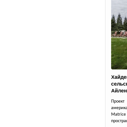
Хайде
сельс
Айлен
Проект
америк
Matrice
простра