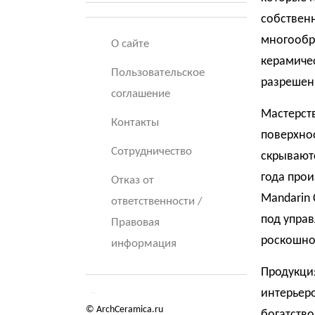
собственн
многообр
О сайте
керамиче
Пользовательское
разрешен
соглашение
Мастерств
Контакты
поверхнос
Сотрудничество
скрываютс
года прои
Отказ от
Mandarin 
ответственности /
под управ
Правовая
роскошно
информация
Продукци
интерьеро
© ArchCeramica.ru
богатств