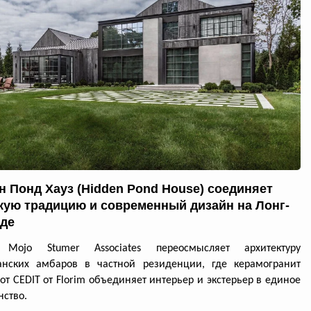
н Понд Хауз (Hidden Pond House) соединяет
кую традицию и современный дизайн на Лонг-
де
 Mojo Stumer Associates переосмысляет архитектуру
анских амбаров в частной резиденции, где керамогранит
 от CEDIT от Florim объединяет интерьер и экстерьер в единое
нство.