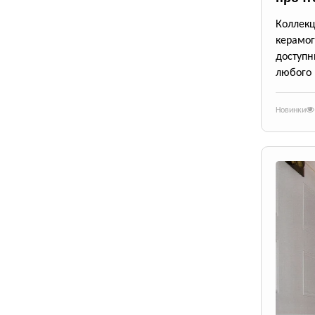
Коллек
керамог
доступ
любого 
Новинки