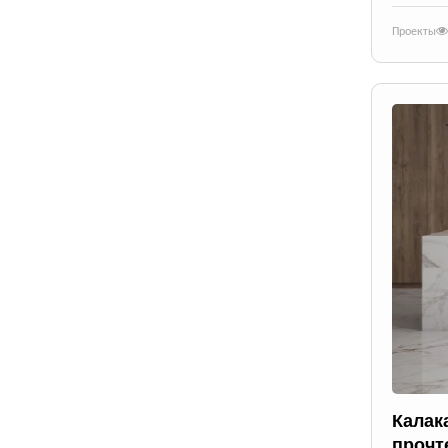
Проекты
Калак
прочт