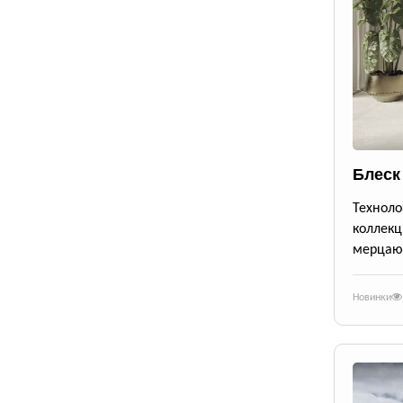
Блеск
Техноло
коллекц
мерцающ
Новинки