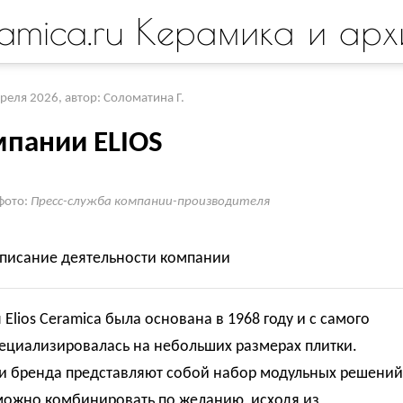
amica.ru Керамика и арх
преля 2026
,
автор: Соломатина Г.
мпании ELIOS
фото:
Пресс-служба компании-производителя
описание деятельности компании
Elios Ceramica была основана в 1968 году и с самого
пециализировалась на небольших размерах плитки.
и бренда представляют собой набор модульных решений
можно комбинировать по желанию, исходя из