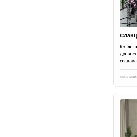
Сланц
Коллек
древне
создава
Новинки