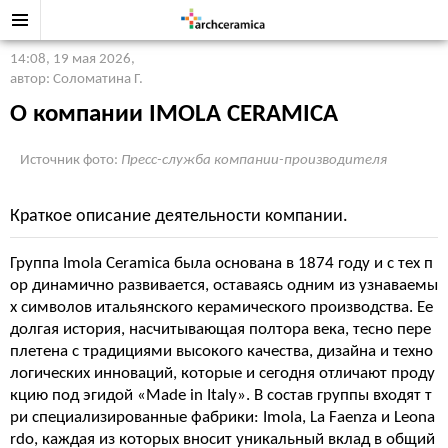
14:08, 19 мая 2026
,
автор: Соломатина Г.
О компании IMOLA CERAMICA
Источник фото:
Пресс-служба компании-производителя
Краткое описание деятельности компании.
Группа Imola Ceramica была основана в 1874 году и с тех п
ор динамично развивается, оставаясь одним из узнаваемы
х символов итальянского керамического производства. Ее
долгая история, насчитывающая полтора века, тесно пере
плетена с традициями высокого качества, дизайна и техно
логических инноваций, которые и сегодня отличают проду
кцию под эгидой «Made in Italy». В состав группы входят т
ри специализированные фабрики: Imola, La Faenza и Leona
rdo, каждая из которых вносит уникальный вклад в общий