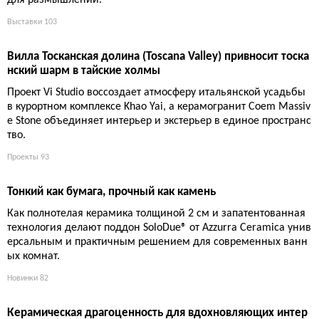
Перламутровый узор на керамической основе
Коллекция PERLA-STINGRAY от TN Corporation представляет со
бой глазурованный керамогранит с характерной текстурой, н
апоминающей кожу ската-хвостокола, для создания выразит
ельных стеновых поверхностей.
Новинки
76