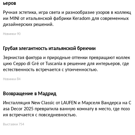
Церковь Божией Матери Mater Redemptoris в Чинизи сое
диняет современную архитектуру и сакральный символи
зм
Проект Kuadra Studio объединяет монолитную каменную стру
ктуру, игру света и вентилируемый фасад из керамогранита
Marazzi Mystone Gris Fleury, создавая новую достопримечател
ьность в провинции Палермо.
Проекты
96