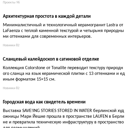
Время, вырезанное в камне
Текстурная глубина и трехмерный рельеф коллекции RARE —
Mont Blanc от Laminam, где каждая поверхность получает уни
кальный тактильный код.
Новинки
69