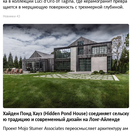
ка в коллекции Luci d'Oro от Tagina, где керамогранит превра
щается в мерцающую поверхность с трехмерной глубиной.
Новинки
43
Хайден Понд Хауз (Hidden Pond House) соединяет сельску
ю традицию и современный дизайн на Лонг-Айленде
Проект Mojo Stumer Associates переосмысляет архитектуру ам