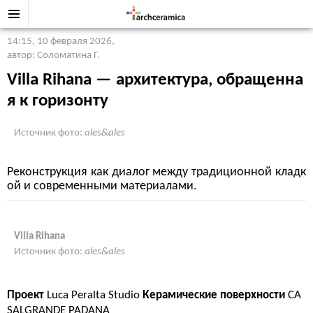
14:15, 10 февраля 2026
,
автор: Соломатина Г.
Villa Rihana — архитектура, обращенна
я к горизонту
Источник фото:
ales&ales
Реконструкция как диалог между традиционной кладк
ой и современными материалами.
Villa Rihana
Источник фото:
ales&ales
Проект
Luca Peralta Studio
Керамические поверхности
CA
SALGRANDE PADANA