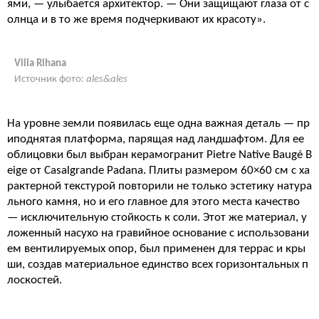
ями, — улыбается архитектор. — Они защищают глаза от с
олнца и в то же время подчеркивают их красоту».
Villa Rihana
Источник фото:
ales&ales
На уровне земли появилась еще одна важная деталь — пр
иподнятая платформа, парящая над ландшафтом. Для ее
облицовки был выбран керамогранит Pietre Native Baugé B
eige от Casalgrande Padana. Плиты размером 60×60 см с ха
рактерной текстурой повторили не только эстетику натура
льного камня, но и его главное для этого места качество
— исключительную стойкость к соли. Этот же материал, у
ложенный насухо на гравийное основание с использовани
ем вентилируемых опор, был применен для террас и кры
ши, создав материальное единство всех горизонтальных п
лоскостей.