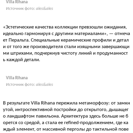
Villa Rihana
Источник фото:
ales&ales
«Эстетические качества коллекции превзошли ожидания,
идеально гармонируя с другими материалами», — отмеча
ет Перальта. Специальные керамические профили и детал
и от того же производителя стали изящными завершающи
ми штрихами, подчеркнув чистоту линий и продуманност
ь каждой детали.
Villa Rihana
Источник фото:
ales&ales
В результате Villa Rihana пережила метаморфозу: от замкн
утой, интроспективной постройки до открытого, дышащег
о ландшафтом павильона. Архитектура здесь больше не б
орется со средой, а стала ее refined-продолжением, где ка
ждый элемент, от массивной перголы до тактильной пове