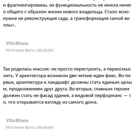
и фрагментированы, их функциональность не имела ничег
о общего с образом жизни нового владельца. Стало ясно:
нужна не реконструкция сада, а трансформация самой ви
ллы».
Villa Rihana
Источник фото:
ales&ales
Так родилась миссия: не просто перестроить, а переосмыс
лить. У архитектора возникли две четкие идеи-фикс. Во-пе
рвых, архитектура и ландшафт должны стать единым целы
м, продолжением друг друга. Во-вторых, главным героем
должен стать не фасад здания, а видовой перформанс — т
о, что открывается взгляду из самого дома.
Villa Rihana
Источник фото:
ales&ales