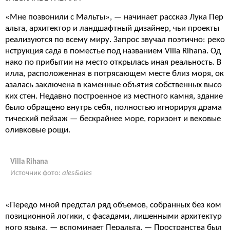
«Мне позвонили с Мальты», — начинает рассказ Лука Пер
альта, архитектор и ландшафтный дизайнер, чьи проекты
реализуются по всему миру. Запрос звучал поэтично: реко
нструкция сада в поместье под названием Villa Rihana. Од
нако по прибытии на место открылась иная реальность. В
илла, расположенная в потрясающем месте близ моря, ок
азалась заключена в каменные объятия собственных высо
ких стен. Недавно построенное из местного камня, здание
было обращено внутрь себя, полностью игнорируя драма
тический пейзаж — бескрайнее море, горизонт и вековые
оливковые рощи.
Villa Rihana
Источник фото:
ales&ales
«Передо мной предстал ряд объемов, собранных без ком
позиционной логики, с фасадами, лишенными архитектур
ного языка, — вспоминает Перальта. — Пространства был