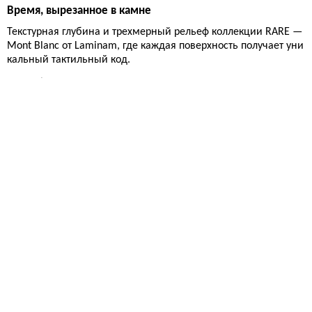
Время, вырезанное в камне
Текстурная глубина и трехмерный рельеф коллекции RARE —
Mont Blanc от Laminam, где каждая поверхность получает уни
кальный тактильный код.
Новинки
65
Перламутровый узор на керамической основе
Коллекция PERLA-STINGRAY от TN Corporation представляет со
бой глазурованный керамогранит с характерной текстурой, н
апоминающей кожу ската-хвостокола, для создания выразит
ельных стеновых поверхностей.