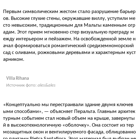
Первым символическим жестом стало разрушение барьер
ов. Высокие глухие стены, окружавшие виллу, уступили ме
сто невысоким, традиционным для Мальты каменным огр
адам. Этот прием мгновенно стер визуальную преграду м
ежду интерьером и пейзажем. На освобожденной земле н
ачал формироваться романтический средиземноморский
сад с оливами, рожковыми деревьями и характерным куст
арником.
Villa Rihana
Источник фото:
ales&ales
«Концептуально мы перестраивали здание двумя ключев
ыми способами», — объясняет Перальта. Главным архитек
турным событием стал новый объем на крыше, завернуты
й в высокотехнологичную «оболочку». Она состоит из тер
мозащитных окон и вентилируемого фасада, облицованно
го плитами Pietra Santafiora. Этот материал был выбран не