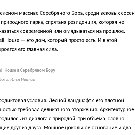
зеленом массиве Серебряного Бора, среди вековых сосен
природного парка, спрятана резиденция, которая не
казаться современной или оглядываться на прошлое.
ell House — это дом, который просто есть. И в этой
кроется его главная сила.
ell House в Серебряном Бору
фото:
Илья Иванов
родиктовал условия. Лесной ландшафт с его плотной
ностью требовал деликатного вторжения. Архитектурное
одилось из диалога с природой: три объема, словно
щие друг из друга. Мощное цокольное основание и два