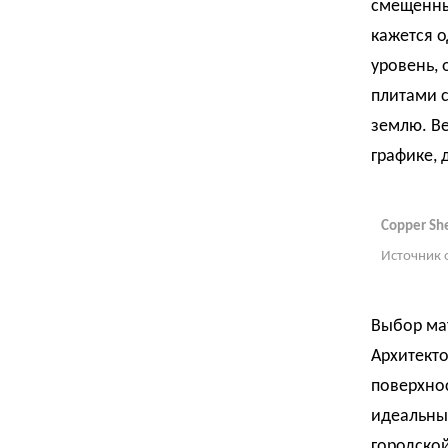
смещенны
кажется 
уровень,
плитами с
землю. В
графике, 
Copper Sh
Источник 
Выбор мат
Архитекто
поверхнос
идеальны
городской