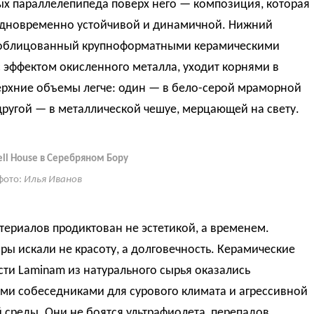
х параллелепипеда поверх него — композиция, которая
одновременно устойчивой и динамичной. Нижний
 облицованный крупноформатными керамическими
 эффектом окисленного металла, уходит корнями в
ерхние объемы легче: один — в бело-серой мраморной
другой — в металлической чешуе, мерцающей на свету.
ell House в Серебряном Бору
фото:
Илья Иванов
ериалов продиктован не эстетикой, а временем.
ры искали не красоту, а долговечность. Керамические
ти Laminam из натурального сырья оказались
ми собеседниками для сурового климата и агрессивной
 среды. Они не боятся ультрафиолета, перепадов