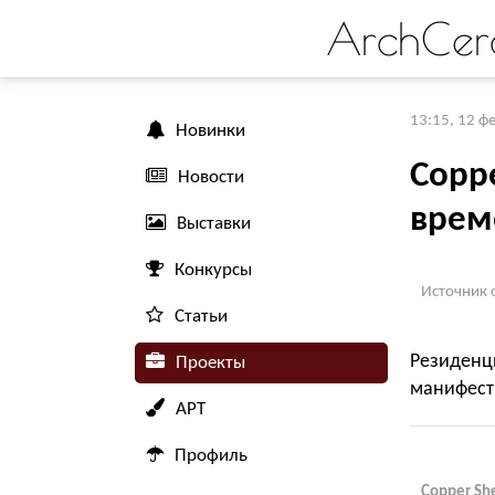
ArchCer
13:15, 12 ф
Новинки
Coppe
Новости
врем
Выставки
Конкурсы
Источник 
Статьи
Резиден
Проекты
манифест
АРТ
Профиль
Copper Sh