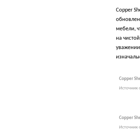
Copper Sh
обновлени
мебели, ч
на чистой
уважении 
изначаль
Copper Sh
Источник 
Copper Sh
Источник 