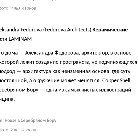
фото:
Илья Иванов
eksandra Fedorova (Fedorova Architects)
Керамические
сти
LAMINAM
го дома — Александра Федорова, архитектор, в основе
которой лежит создание пространств, не подчиняющихся
подход — архитектура как неизменная основа, где суть
постоянной, а окружение может меняться. Copper Shell
Серебряном Бору — одна из самых чистых иллюстраций
нципа.
ell House в Серебряном Бору
фото:
Илья Иванов