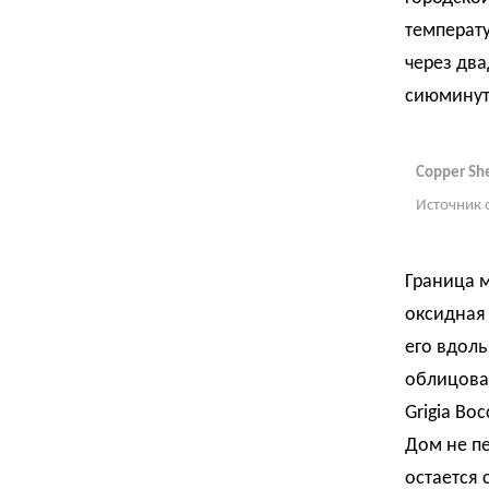
температу
через два
сиюминут
Copper Sh
Источник 
Граница 
оксидная 
его вдоль
облицован
Grigia Bo
Дом не пе
остается 