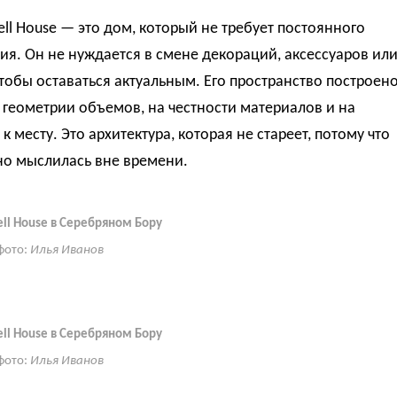
ell House — это дом, который не требует постоянного
я. Он не нуждается в смене декораций, аксессуаров ил
тобы оставаться актуальным. Его пространство построен
 геометрии объемов, на честности материалов и на
к месту. Это архитектура, которая не стареет, потому что
но мыслилась вне времени.
ell House в Серебряном Бору
фото:
Илья Иванов
ell House в Серебряном Бору
фото:
Илья Иванов