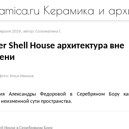
amica.ru Керамика и арх
евраля 2026
,
автор: Соломатина Г.
r Shell House архитектура вне
ени
фото:
Илья Иванов
ция Александры Федоровой в Серебряном Бору ка
 неизменной сути пространства.
ell House в Серебряном Бору