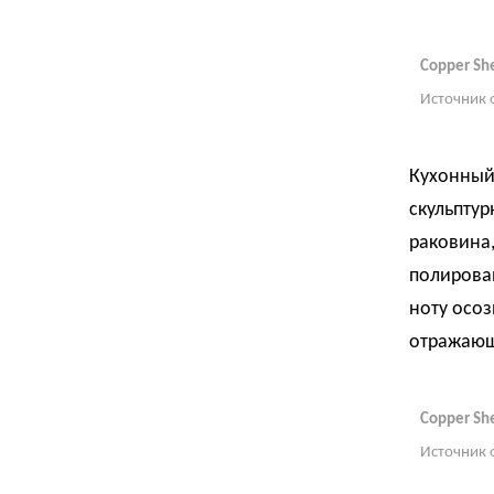
Copper Sh
Источник 
Кухонный 
скульптур
раковина,
полирован
ноту осоз
отражающ
Copper Sh
Источник 