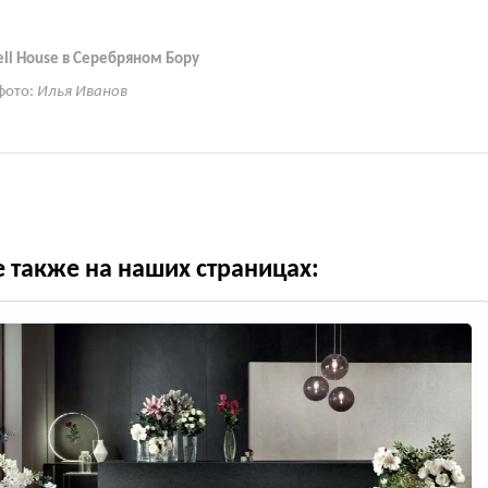
ell House в Серебряном Бору
фото:
Илья Иванов
е также на наших страницах: