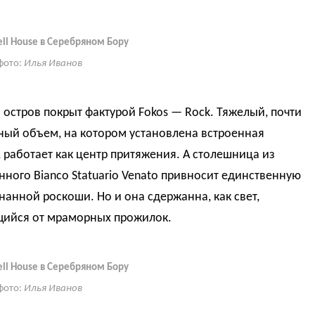
ell House в Серебряном Бору
фото:
Илья Иванов
остров покрыт фактурой Fokos — Rock. Тяжелый, почти
ный объем, на котором установлена встроенная
 работает как центр притяжения. А столешница из
ного Bianco Statuario Venato привносит единственную
нанной роскоши. Но и она сдержанна, как свет,
ийся от мраморных прожилок.
ell House в Серебряном Бору
фото:
Илья Иванов