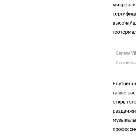
микроклим
сертифици
высочайш
геотерма
Geneva Vil
Источник 
Внутрення
также ра
открытого
раздвижны
музыкальн
профессио