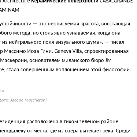
 Architecture
Керамические поверхности
CASALGRANDE
LAMINAM
устойчивости — это неописуемая красота, восстающая
бого метода, но столь явно узнаваемая, когда она
 из нейтрального поля визуального шума», — писал
р Массимо Иоза Гини. Geneva Villa, спроектированная
Маскерони, основателем миланского бюро JM
ure, стала совершенным воплощением этой философии.
la
фото:
Jacopo Mascheroni
резиденция расположена в тихом зеленом районе
еподалеку от места, где из озера вытекает река. Среди