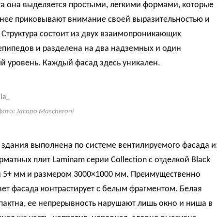
а она выделяется простыми, легкими формами, которые
енее приковывают внимание своей выразительностью и
 Структура состоит из двух взаимопроникающих
епипедов и разделена на два надземных и один
й уровень. Каждый фасад здесь уникален.
la_
фото:
Jacopo Mascheroni
 здания выполнена по системе вентилируемого фасада и
матных плит Laminam серии Collection с отделкой Black
 5+ мм и размером 3000×1000 мм. Преимущественно
ет фасада контрастирует с белым фрагментом. Белая
пактна, ее непрерывность нарушают лишь окно и ниша в