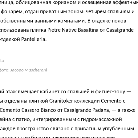
стница, облицованная корианом и освещенная эффектны
 фонарем, отдан приватным зонам: четырем спальням и
 собственными ванными комнатами. В отделке полов
пользована плитка Pietre Native Basaltina от Casalgrande
тделкой Pantelleria.
la
фото:
Jacopo Mascheroni
й этаж вмещает кабинет со спальней и фитнес-зону —
ы отделаны плиткой Granitoker коллекции Cemento с
Cemento Cassero Bianco от Casalgrande Padana, — а также
ейна с патио, интегрированным с гидромассажной
Каждое пространство связано с приватным углубленным