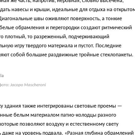
рная же часть, напротив, неровная, словно высечена,
дать навесы и крыши, идеальные для отдыха на открыто
 Диагональные швы оживляют поверхность, а тонкие
 белые обрамления и перегородки создают ритмический
 то плотный, то разреженный, подчеркивающий
ьную игру твердого материала и пустот. Последние
ляют собой большие раздвижные тройные стеклопакеты.
la
фото:
Jacopo Mascheroni
ку здания также интегрированы световые проемы —
нные белым материалом патио-колодцы разного
которые позволяют воздуху и естественному свету
 даже на уровень подвала. «Разная глубина обрамлений