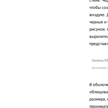
стене. Че
чтобы соз
воздухе.
черные и
рисунок:
выразител
представ
Geneva Vil
Источник 
В оболоч
облицова
размера, 
проникать