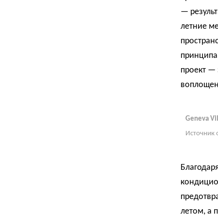
— результ
летние м
пространс
принципа
проект — 
воплощен
Geneva Vil
Источник 
Благодаря
кондицио
предотвр
летом, а