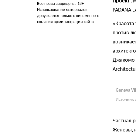
Проект
JM
Все права защищены. 18+
PADANA 
Использование материалов
допускается только с письменного
согласия администрации сайта
«Красота 
против лю
возникает
архитекто
Джакомо 
Architect
Geneva Vil
Источник 
Частная 
Женевы, н