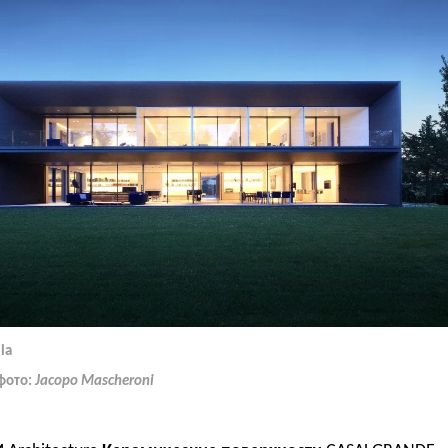
la
фото:
Jacopo Mascheroni