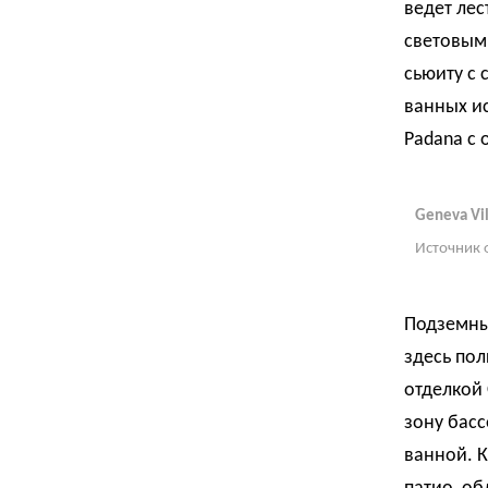
ведет ле
световым
сьюиту с
ванных ис
Padana с о
Geneva Vil
Источник 
Подземны
здесь пол
отделкой 
зону басс
ванной. 