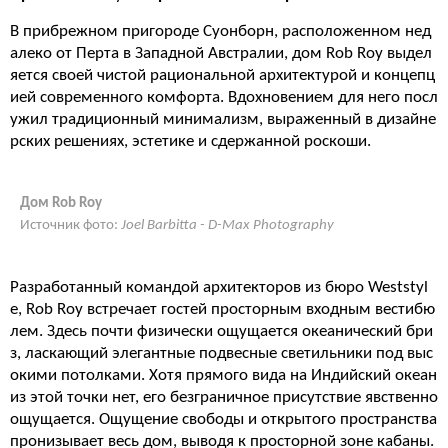
В прибрежном пригороде Суонборн, расположенном нед
алеко от Перта в Западной Австралии, дом Rob Roy выдел
яется своей чистой рациональной архитектурой и концепц
ией современного комфорта. Вдохновением для него посл
ужил традиционный минимализм, выраженный в дизайне
рских решениях, эстетике и сдержанной роскоши.
Дом Rob Roy
Источник фото:
Joel Barbitta - D-Max Photography
Разработанный командой архитекторов из бюро Weststyl
e, Rob Roy встречает гостей просторным входным вестибю
лем. Здесь почти физически ощущается океанический бри
з, ласкающий элегантные подвесные светильники под выс
окими потолками. Хотя прямого вида на Индийский океан
из этой точки нет, его безграничное присутствие явственно
ощущается. Ощущение свободы и открытого пространства
пронизывает весь дом, выводя к просторной зоне кабаны.