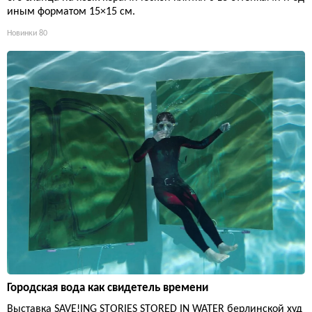
иным форматом 15×15 см.
Новинки
80
Городская вода как свидетель времени
Выставка SAVE!ING STORIES STORED IN WATER берлинской худ