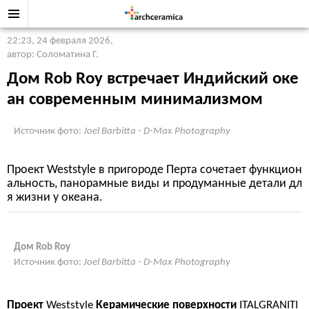
22:23, 24 февраля 2026
,
автор: Соломатина Г.
Дом Rob Roy встречает Индийский оке
ан современным минимализмом
Источник фото:
Joel Barbitta - D-Max Photography
Проект Weststyle в пригороде Перта сочетает функцион
альность, панорамные виды и продуманные детали дл
я жизни у океана.
Дом Rob Roy
Источник фото:
Joel Barbitta - D-Max Photography
Проект
Weststyle
Керамические поверхности
ITALGRANITI