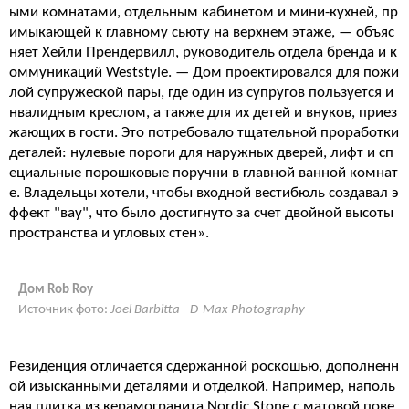
ыми комнатами, отдельным кабинетом и мини-кухней, пр
имыкающей к главному сьюту на верхнем этаже, — объяс
няет Хейли Прендервилл, руководитель отдела бренда и к
оммуникаций Weststyle. — Дом проектировался для пожи
лой супружеской пары, где один из супругов пользуется и
нвалидным креслом, а также для их детей и внуков, приез
жающих в гости. Это потребовало тщательной проработки
деталей: нулевые пороги для наружных дверей, лифт и сп
ециальные порошковые поручни в главной ванной комнат
е. Владельцы хотели, чтобы входной вестибюль создавал э
ффект "вау", что было достигнуто за счет двойной высоты
пространства и угловых стен».
Дом Rob Roy
Источник фото:
Joel Barbitta - D-Max Photography
Резиденция отличается сдержанной роскошью, дополненн
ой изысканными деталями и отделкой. Например, наполь
ная плитка из керамогранита Nordic Stone с матовой пове