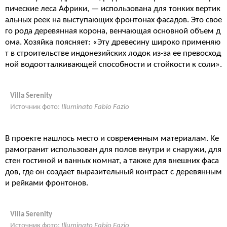
пические леса Африки, — использована для тонких вертик
альных реек на выступающих фронтонах фасадов. Это свое
го рода деревянная корона, венчающая основной объем д
ома. Хозяйка поясняет: «Эту древесину широко применяю
т в строительстве индонезийских лодок из-за ее превосход
ной водоотталкивающей способности и стойкости к соли».
Villa Serenity
Источник фото:
Illuminato Fabio Fazio
В проекте нашлось место и современным материалам. Ке
рамогранит использован для полов внутри и снаружи, для
стен гостиной и ванных комнат, а также для внешних фаса
дов, где он создает выразительный контраст с деревянным
и рейками фронтонов.
Villa Serenity
Источник фото:
Illuminato Fabio Fazio