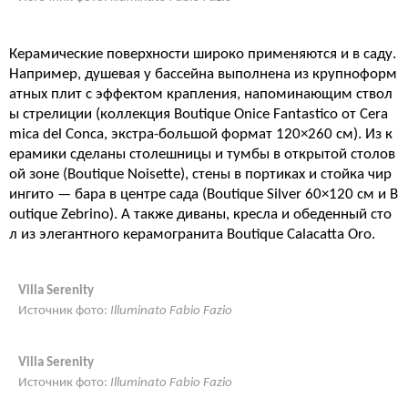
Керамические поверхности широко применяются и в саду.
Например, душевая у бассейна выполнена из крупноформ
атных плит с эффектом крапления, напоминающим ствол
ы стрелиции (коллекция Boutique Onice Fantastico от Cera
mica del Conca, экстра-большой формат 120×260 см). Из к
ерамики сделаны столешницы и тумбы в открытой столов
ой зоне (Boutique Noisette), стены в портиках и стойка чир
ингито — бара в центре сада (Boutique Silver 60×120 см и B
outique Zebrino). А также диваны, кресла и обеденный сто
л из элегантного керамогранита Boutique Calacatta Oro.
Villa Serenity
Источник фото:
Illuminato Fabio Fazio
Villa Serenity
Источник фото:
Illuminato Fabio Fazio