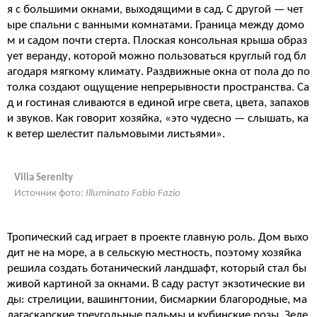
я с большими окнами, выходящими в сад. С другой — чет
ыре спальни с ванными комнатами. Граница между домо
м и садом почти стерта. Плоская консольная крыша образ
ует веранду, которой можно пользоваться круглый год бл
агодаря мягкому климату. Раздвижные окна от пола до по
толка создают ощущение непрерывности пространства. Са
д и гостиная сливаются в единой игре света, цвета, запахов
и звуков. Как говорит хозяйка, «это чудесно — слышать, ка
к ветер шелестит пальмовыми листьями».
Villa Serenity
Источник фото:
Illuminato Fabio Fazio
Тропический сад играет в проекте главную роль. Дом выхо
дит не на море, а в сельскую местность, поэтому хозяйка
решила создать ботанический ландшафт, который стал бы
живой картиной за окнами. В саду растут экзотические ви
ды: стрелиции, вашингтонии, бисмаркии благородные, ма
дагаскарские треугольные пальмы и кубинские розы. Зеле