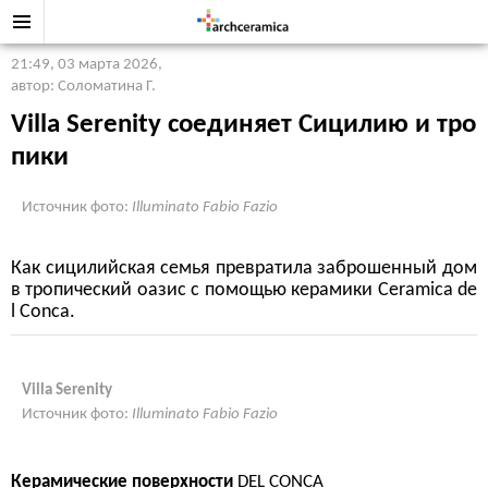
21:49, 03 марта 2026
,
автор: Соломатина Г.
Villa Serenity соединяет Сицилию и тро
пики
Источник фото:
Illuminato Fabio Fazio
Как сицилийская семья превратила заброшенный дом
в тропический оазис с помощью керамики Ceramica de
l Conca.
Villa Serenity
Источник фото:
Illuminato Fabio Fazio
Керамические поверхности
DEL CONCA