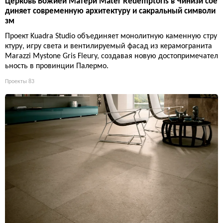
Церковь Божией Матери Mater Redemptoris в Чинизи сое
диняет современную архитектуру и сакральный символи
зм
Проект Kuadra Studio объединяет монолитную каменную стру
ктуру, игру света и вентилируемый фасад из керамогранита
Marazzi Mystone Gris Fleury, создавая новую достопримечател
ьность в провинции Палермо.
Проекты
83