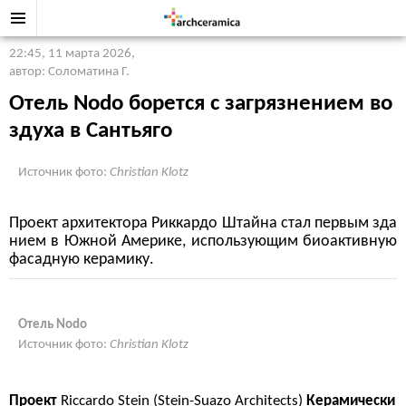
22:45, 11 марта 2026
,
автор: Соломатина Г.
Отель Nodo борется с загрязнением во
здуха в Сантьяго
Источник фото:
Christian Klotz
Проект архитектора Риккардо Штайна стал первым зда
нием в Южной Америке, использующим биоактивную
фасадную керамику.
Отель Nodo
Источник фото:
Christian Klotz
Проект
Riccardo Stein (Stein-Suazo Architects)
Керамически