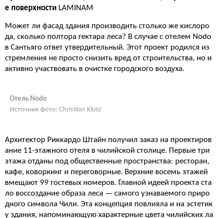
е поверхности
LAMINAM
Может ли фасад здания производить столько же кислоро
да, сколько полтора гектара леса? В случае с отелем Nodo
в Сантьяго ответ утвердительный. Этот проект родился из
стремления не просто снизить вред от строительства, но и
активно участвовать в очистке городского воздуха.
Отель Nodo
Источник фото:
Christian Klotz
Архитектор Риккардо Штайн получил заказ на проектиров
ание 11-этажного отеля в чилийской столице. Первые три
этажа отданы под общественные пространства: ресторан,
кафе, коворкинг и переговорные. Верхние восемь этажей
вмещают 99 гостевых номеров. Главной идеей проекта ста
ло воссоздание образа леса — самого узнаваемого приро
дного символа Чили. Эта концепция повлияла и на эстетик
у здания, напоминающую характерные цвета чилийских ла