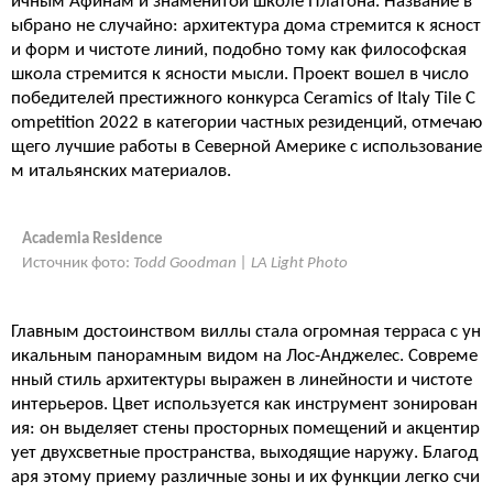
ичным Афинам и знаменитой школе Платона. Название в
ыбрано не случайно: архитектура дома стремится к ясност
и форм и чистоте линий, подобно тому как философская
школа стремится к ясности мысли. Проект вошел в число
победителей престижного конкурса Ceramics of Italy Tile C
ompetition 2022 в категории частных резиденций, отмечаю
щего лучшие работы в Северной Америке с использование
м итальянских материалов.
Academia Residence
Источник фото:
Todd Goodman | LA Light Photo
Главным достоинством виллы стала огромная терраса с ун
икальным панорамным видом на Лос-Анджелес. Совреме
нный стиль архитектуры выражен в линейности и чистоте
интерьеров. Цвет используется как инструмент зонирован
ия: он выделяет стены просторных помещений и акцентир
ует двухсветные пространства, выходящие наружу. Благод
аря этому приему различные зоны и их функции легко счи