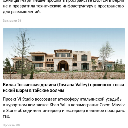
ожницы Мари Йешке прошла в пространстве LAUFEN в Берли
не и превратила техническую инфраструктуру в пространство
для размышлений.
Выставки
98
Вилла Тосканская долина (Toscana Valley) привносит тоска
нский шарм в тайские холмы
Проект Vi Studio воссоздает атмосферу итальянской усадьбы
в курортном комплексе Khao Yai, а керамогранит Coem Massiv
e Stone объединяет интерьер и экстерьер в единое пространс
тво.
Проекты
88