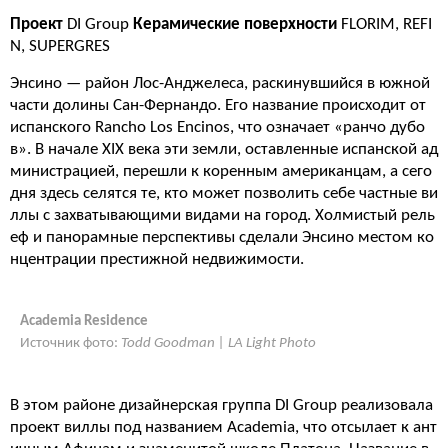
Проект
DI Group
Керамические поверхности
FLORIM, REFI
N, SUPERGRES
Энсино — район Лос-Анджелеса, раскинувшийся в южной
части долины Сан-Фернандо. Его название происходит от
испанского Rancho Los Encinos, что означает «ранчо дубо
в». В начале XIX века эти земли, оставленные испанской ад
министрацией, перешли к коренным американцам, а сего
дня здесь селятся те, кто может позволить себе частные ви
ллы с захватывающими видами на город. Холмистый рель
еф и панорамные перспективы сделали Энсино местом ко
нцентрации престижной недвижимости.
Academia Residence
Источник фото:
Todd Goodman | LA Light Photo
В этом районе дизайнерская группа DI Group реализовала
проект виллы под названием Academia, что отсылает к ант