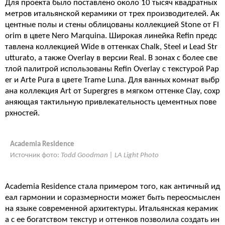
Для проекта было поставлено около 10 тысяч квадратных
метров итальянской керамики от трех производителей. Ак
центные полы и стены облицованы коллекцией Stone от Fl
orim в цвете Nero Marquina. Широкая линейка Refin предс
тавлена коллекцией Wide в оттенках Chalk, Steel и Lead Str
utturato, а также Overlay в версии Real. В зонах с более све
тлой палитрой использованы Refin Overlay с текстурой Pap
er и Arte Pura в цвете Trame Luna. Для ванных комнат выбр
ана коллекция Art от Supergres в мягком оттенке Clay, сохр
аняющая тактильную привлекательность цементных пове
рхностей.
Academia Residence
Источник фото:
Todd Goodman | LA Light Photo
Academia Residence стала примером того, как античный ид
еал гармонии и соразмерности может быть переосмыслен
на языке современной архитектуры. Итальянская керамик
а с ее богатством текстур и оттенков позволила создать ин