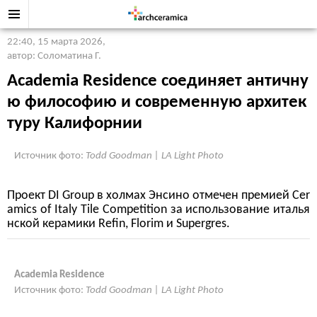
22:40, 15 марта 2026
,
автор: Соломатина Г.
Academia Residence соединяет античну
ю философию и современную архитек
туру Калифорнии
Источник фото:
Todd Goodman | LA Light Photo
Проект DI Group в холмах Энсино отмечен премией Cer
amics of Italy Tile Competition за использование италья
нской керамики Refin, Florim и Supergres.
Academia Residence
Источник фото:
Todd Goodman | LA Light Photo