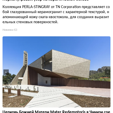
Коллекция PERLA-STINGRAY от TN Corporation представляет со
бой глазурованный керамогранит с характерной текстурой, н
апоминающей кожу ската-хвостокола, для создания выразит
ельных стеновых поверхностей.
Новинки
63
Церковь Божией Матери Mater Redemptoris в Чинизи сое