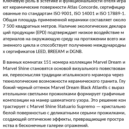
Ключевую роль в эстетике и функциональности отеля игра
ют керамические поверхности Atlas Concorde, сертифицир
ованные по стандартам ISO 9001, ISO 14001 и ISO 17889-1.
Общая площадь примененной керамики составляет около
7 500 квадратных метров. Наличие экологических деклара
ций продукции (EPD) подтверждает низкое воздействие м
атериалов на окружающую среду на протяжении всего жи
зненного цикла и способствует получению международны
х сертификатов LEED, BREEAM и DGNB.
В ванных комнатах 151 номера коллекции Marvel Dream и
Marvel Shine становятся основой визуального повествован
ия, переосмысляя традиции итальянского мрамора через
технологические возможности керамического гранита. Глу
бокий черный оттенок Marvel Dream Black Atlantis с выраз
ительными светлыми прожилками формирует графичные
композиции на манер шахматного узора. Это решение кон
трастирует с Marvel Shine Statuario Supremo — кристально
белой поверхностью с деликатными серыми прожилками,
создающей оптические эффекты, превращающие простра
нства в бесконечные галереи отражений.