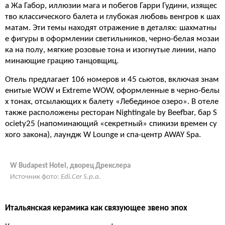
а Жа Габор, иллюзии мага и побегов Гарри Гудини, изящес
тво классического балета и глубокая любовь венгров к шах
матам. Эти темы находят отражение в деталях: шахматны
е фигуры в оформлении светильников, черно-белая мозаи
ка на полу, мягкие розовые тона и изогнутые линии, напо
минающие грацию танцовщиц.
Отель предлагает 106 номеров и 45 сьютов, включая знам
енитые WOW и Extreme WOW, оформленные в черно-белы
х тонах, отсылающих к балету «Лебединое озеро». В отеле
также расположены ресторан Nightingale by Beefbar, бар S
ociety25 (напоминающий «секретный» спикизи времен су
хого закона), лаундж W Lounge и спа-центр AWAY Spa.
W Budapest Hotel, дворец Дрекслера
Источник фото:
Edi.Cer S.p.a.
Итальянская керамика как связующее звено эпох