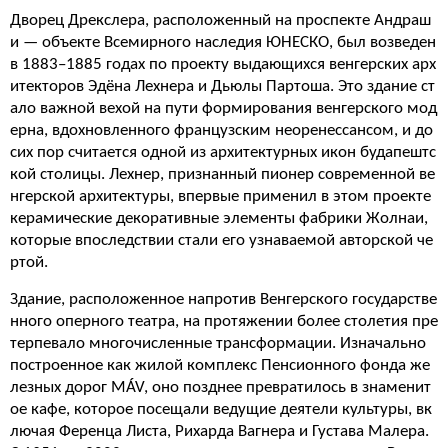
Дворец Дрекслера, расположенный на проспекте Андраш
и — объекте Всемирного наследия ЮНЕСКО, был возведен
в 1883–1885 годах по проекту выдающихся венгерских арх
итекторов Эдёна Лехнера и Дьюлы Партоша. Это здание ст
ало важной вехой на пути формирования венгерского мод
ерна, вдохновленного французским неоренессансом, и до
сих пор считается одной из архитектурных икон будапештс
кой столицы. Лехнер, признанный пионер современной ве
нгерской архитектуры, впервые применил в этом проекте
керамические декоративные элементы фабрики Жолнаи,
которые впоследствии стали его узнаваемой авторской че
ртой.
Здание, расположенное напротив Венгерского государстве
нного оперного театра, на протяжении более столетия пре
терпевало многочисленные трансформации. Изначально
построенное как жилой комплекс Пенсионного фонда же
лезных дорог MÁV, оно позднее превратилось в знаменит
ое кафе, которое посещали ведущие деятели культуры, вк
лючая Ференца Листа, Рихарда Вагнера и Густава Малера.