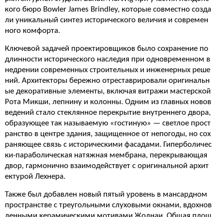
кого бюро Bowler James Brindley, которые совместно созда
ли уникальный синтез исторического величия и современ
ного комфорта.
Ключевой задачей проектировщиков было сохранение по
длинности исторического наследия при одновременном в
недрении современных строительных и инженерных реше
ний. Архитекторы бережно отреставрировали оригинальн
ые декоративные элементы, включая витражи мастерской
Рота Микши, лепнину и колонны. Одним из главных новов
ведений стало стеклянное перекрытие внутреннего двора,
образующее так называемую «гостиную» — светлое прост
ранство в центре здания, защищенное от непогоды, но сох
раняющее связь с историческими фасадами. Гиперболичес
ки-параболическая натяжная мембрана, перекрывающая
двор, гармонично взаимодействует с оригинальной архит
ектурой Лехнера.
Также был добавлен новый пятый уровень в мансардном
пространстве с треугольными слуховыми окнами, вдохнов
ленными керамическими мотивами Жолнаи. Общая площ