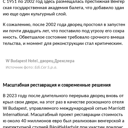
С 1951 по 2002 год здесь размещалась престижная Венгер
ская государственная академия балета, что добавило здан
ию еще один культурный слой.
К сожалению, после 2002 года дворец простоял в запустен
ии почти двадцать лет, что поставило под угрозу его сохра
нность. Обветшалое состояние требовало срочного вмеша
тельства, и момент для реконструкции стал критическим.
W Budapest Hotel, дворец Дрекслера
Источник фото:
Edi.Cer S.p.a.
Масштабная реставрация и современные решения
В 2023 году после длительного перерыва дворец вновь от
крыл свои двери, на этот раз в качестве роскошного отеля
W Budapest, управляемого международной сетью Marriott
International. Масштабный проект реставрации стоимость
ю около 40 миллионов евро был реализован венгерской а
рхитектурной студией Bánáti+Hartvig при участии лондонс