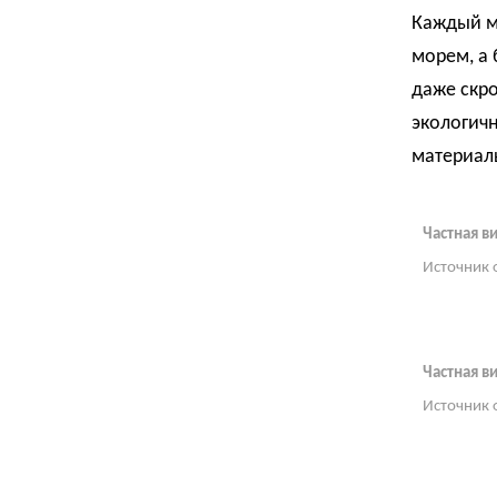
Каждый ма
морем, а 
даже скро
экологичн
материалы
Частная в
Источник 
Частная в
Источник 