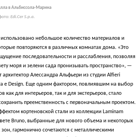
илла в Альбиссола-Марина
фото:
Edi.Cer S.p.a.
е использовано небольшое количество материалов и
оторые повторяются в различных комнатах дома. «Это
ощущение последовательности и расслабления, позволяя
ету моря и зелени сада пронизывать пространство», —
 архитектор Алессандра Альфьери из студии Alfieri
ura e Design. Еще одним фактором, повлиявшим на выбор
в как для интерьеров, так и для экстерьеров, стало
сохранить преемственность с первоначальным проектом.
ффектом кортеновской стали из коллекции Laminam
цвете Bruno, выбранные для нового объема и некоторых
 зон, гармонично сочетаются с металлическими