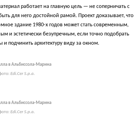
териал работает на главную цель — не соперничать с
быть для него достойной рамой. Проект доказывает, что
мное здание 1980-х годов может стать современным,
ым и эстетически безупречным, если точно подобрать
 и подчинить архитектуру виду за окном.
илла в Альбиссола-Марина
фото:
Edi.Cer S.p.a.
илла в Альбиссола-Марина
фото:
Edi.Cer S.p.a.