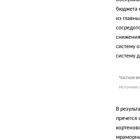
бюджета 
из главны
сосредото
снижения 
систему 
систему 
Частная в
Источник 
В результ
прячется 
кортеновс
мраморны