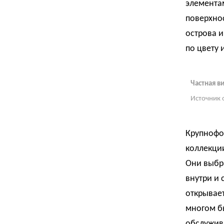
элементам
поверхно
острова и
по цвету 
Частная в
Источник 
Крупнофо
коллекции
Они выбр
внутри и 
открывает
многом б
обслужива