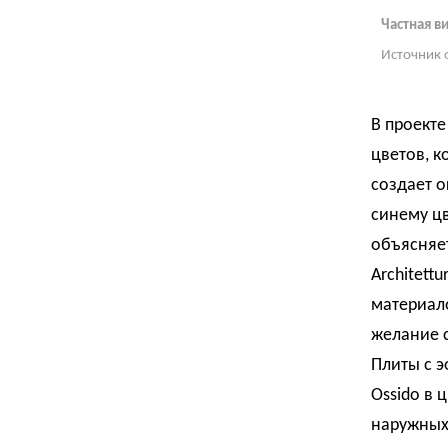
Частная в
Источник 
В проект
цветов, к
создает 
синему цв
объясняет
Architett
материало
желание 
Плиты с э
Ossido в 
наружных