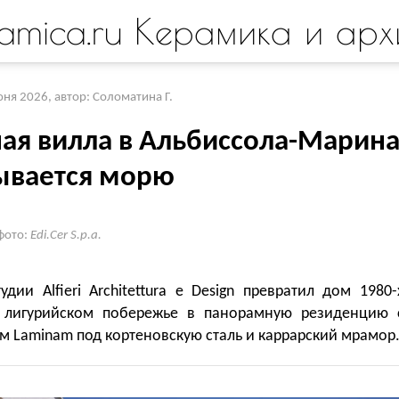
amica.ru Керамика и арх
юня 2026
,
автор: Соломатина Г.
ная вилла в Альбиссола-Марин
ывается морю
фото:
Edi.Cer S.p.a.
удии Alfieri Architettura e Design превратил дом 1980-
 лигурийском побережье в панорамную резиденцию 
м Laminam под кортеновскую сталь и каррарский мрамор