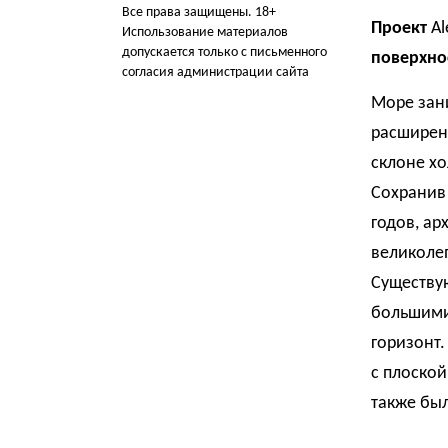
Все права защищены. 18+
Проект
Ale
Использование материалов
допускается только с письменного
поверхно
согласия администрации сайта
Море зани
расширени
склоне хо
Сохранив 
годов, ар
великоле
Существу
большими
горизонт
с плоской
также был