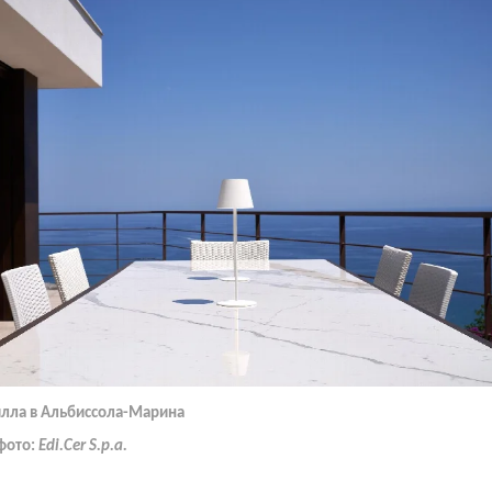
илла в Альбиссола-Марина
фото:
Edi.Cer S.p.a.