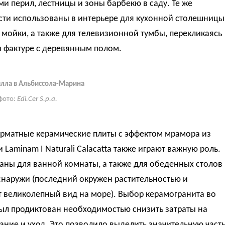
и перил, лестницы и зоны барбекю в саду. Те же
сти использованы в интерьере для кухонной столешницы
 мойки, а также для телевизионной тумбы, перекликаясь
и фактуре с деревянным полом.
илла в Альбиссола-Марина
фото:
Edi.Cer S.p.a.
рматные керамические плиты с эффектом мрамора из
 Laminam I Naturali Calacatta также играют важную роль.
аны для ванной комнаты, а также для обеденных столов
снаружи (последний окружен растительностью и
 великолепный вид на море). Выбор керамогранита во
ыл продиктован необходимостью снизить затраты на
ние и уход. Это позволило выделить значительную част