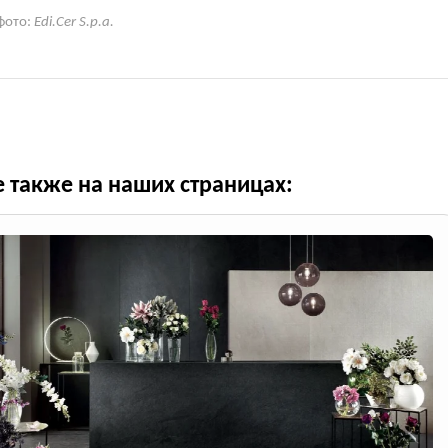
фото:
Edi.Cer S.p.a.
е также на наших страницах: