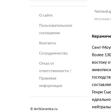
Частный д
О сайте
Источник 
Пользовательское
соглашение
Керамиче
Контакты
Сент-Моуг
Сотрудничество
более 130
востоку о
Отказ от
живописны
ответственности /
господств
Правовая
составляе
информация
Генри Сь
идеальное
нейтраль
© ArchCeramica.ru