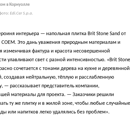
ом в Корнуолле
фото:
Edi.Cer S.p.a.
ероиня интерьера — напольная плитка Brit Stone Sand от
 COEM. Это дань уважения природным материалам и
я изменчивая фактура и красота несовершенной
ти улавливают свет с разной интенсивностью. «Brit Ston
расно сочетается с тонами дерева на кухне и деревянной
, создавая нейтральную, тёплую и расслабленную
, — рассказывает представитель компании,
вшей материалы для проекта. — Заказчики решили
ать ту же плитку и в жилой зоне, чтобы любые случайны
еды или напитков легко удалялись без проблем».