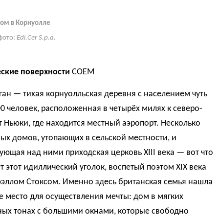
ом в Корнуолле
фото:
Edi.Cer S.p.a.
ские поверхности
COEM
ан — тихая корнуолльская деревня с населением чуть
0 человек, расположенная в четырёх милях к северо-
т Ньюки, где находится местный аэропорт. Несколько
х домов, утопающих в сельской местности, и
ующая над ними приходская церковь XIII века — вот что
т этот идиллический уголок, воспетый поэтом XIX века
юэллом Стоксом. Именно здесь британская семья нашла
 место для осуществления мечты: дом в мягких
ных тонах с большими окнами, которые свободно