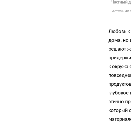
Частный д
Источник 
Любовь к 
дома, но 
решают ж
придержи
к окружаю
повседне
продуктов
глубокое 
этично пр
который 
материал