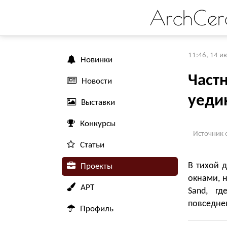
ArchCer
11:46, 14 и
Новинки
Част
Новости
уеди
Выставки
Конкурсы
Источник 
Статьи
В тихой 
Проекты
окнами, 
АРТ
Sand, г
повседне
Профиль