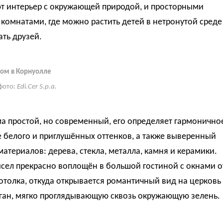
т интерьер с окружающей природой, и просторными
комнатами, где можно растить детей в нетронутой среде
ть друзей.
ом в Корнуолле
фото:
Edi.Cer S.p.a.
а простой, но современный, его определяет гармонично
 белого и приглушённых оттенков, а также выверенный
материалов: дерева, стекла, металла, камня и керамики.
сел прекрасно воплощён в большой гостиной с окнами о
отолка, откуда открывается романтичный вид на церковь
ган, мягко проглядывающую сквозь окружающую зелень.