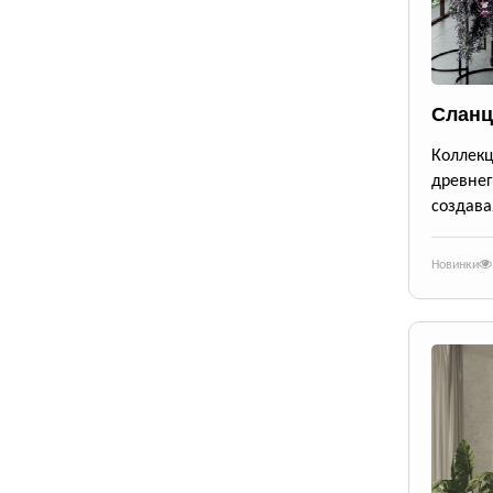
Сланц
Коллек
древне
создава
Новинки