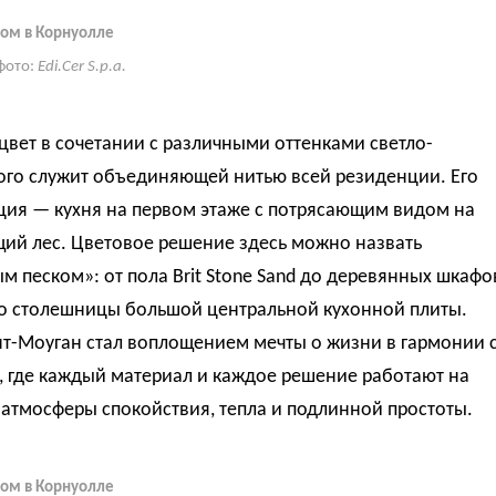
ом в Корнуолле
фото:
Edi.Cer S.p.a.
вет в сочетании с различными оттенками светло-
ого служит объединяющей нитью всей резиденции. Его
ция — кухня на первом этаже с потрясающим видом на
ий лес. Цветовое решение здесь можно назвать
м песком»: от пола Brit Stone Sand до деревянных шкафо
до столешницы большой центральной кухонной плиты.
нт-Моуган стал воплощением мечты о жизни в гармонии 
, где каждый материал и каждое решение работают на
атмосферы спокойствия, тепла и подлинной простоты.
ом в Корнуолле