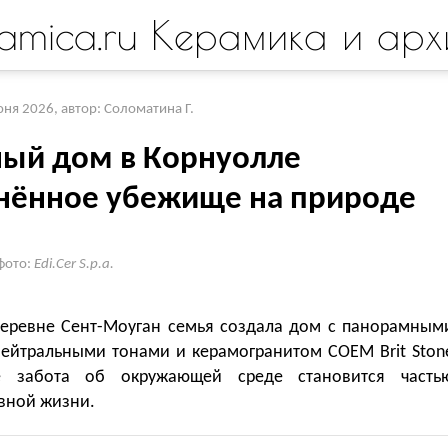
amica.ru Керамика и арх
юня 2026
,
автор: Соломатина Г.
ный дом в Корнуолле
нённое убежище на природе
фото:
Edi.Cer S.p.a.
деревне Сент-Моуган семья создала дом с панорамным
нейтральными тонами и керамогранитом COEM Brit Ston
де забота об окружающей среде становится часть
вной жизни.