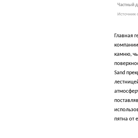
Частный д
Источник 
Главная г
компании
камню, чь
поверхнос
Sand прек
лестницей
атмосферу
поставля
использов
пятна от 