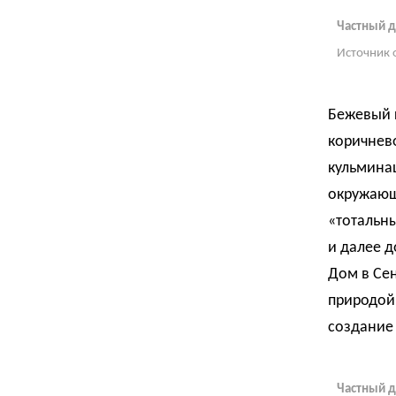
Частный д
Источник 
Бежевый ц
коричнев
кульмина
окружающ
«тотальны
и далее 
Дом в Се
природой
создание 
Частный д