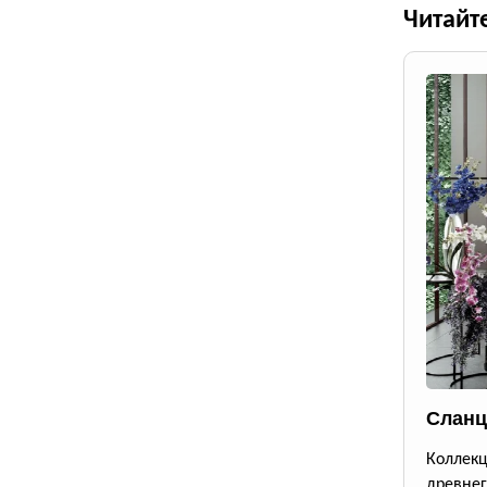
Читайт
Сланц
Коллек
древне