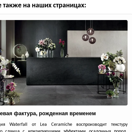
е также на наших страницах:
евая фактура, рожденная временем
ция Waterfall от Lea Ceramiche воспроизводит текстуру
го сланца с иризирующими эффектами осадочных пород,