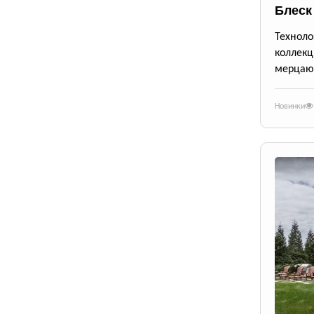
Блеск
Техноло
коллекц
мерцающ
Новинки