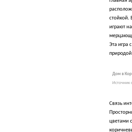
Главная а
располож
стойкой. 
играют н
мерцающи
Эта игра 
природой
Дом в Ко
Источник 
Связь инт
Просторн
цветами 
коричнев