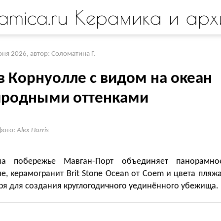
amica.ru Керамика и арх
юня 2026
,
автор: Соломатина Г.
в Корнуолле с видом на океан
иродными оттенками
фото:
Alex Harris
на побережье Мавган-Порт объединяет панорамно
е, керамогранит Brit Stone Ocean от Coem и цвета пляжа
ря для создания круглогодичного уединённого убежища.