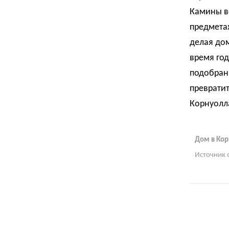
Камины в
предмета
делая до
время год
подобран
преврати
Корнуолл
Дом в Ко
Источник 