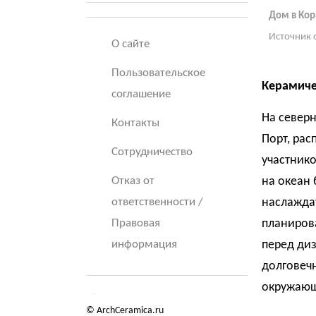
Дом в Ко
Источник 
О сайте
Пользовательское
Керамиче
соглашение
На север
Контакты
Порт, рас
Сотрудничество
участник
Отказ от
на океан 
ответственности /
наслаждат
Правовая
планирова
информация
перед ди
долговечн
окружающ
© ArchCeramica.ru