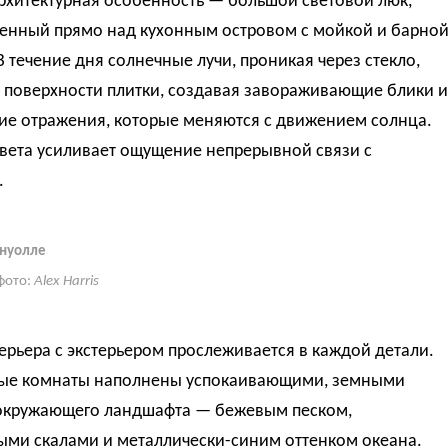
рхитектурная особенность — большой световой люк,
енный прямо над кухонным островом с мойкой и барно
В течение дня солнечные лучи, проникая через стекло,
а поверхности плитки, создавая завораживающие блики и
е отражения, которые меняются с движением солнца.
света усиливает ощущение непрерывной связи с
.
рнуолле
фото:
Alex Harris
ерьера с экстерьером прослеживается в каждой детали.
ые комнаты наполнены успокаивающими, земными
окружающего ландшафта — бежевым песком,
ыми скалами и металлически-синим оттенком океана.