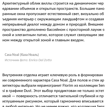
Архитектурный облик виллы строится на динамичном чер
едовании объемов и открытых пространств. Большие пано
рамные окна пропускают естественный свет, визуально об
ъединяя интерьер с окружающим ландшафтом и создавая
непрерывный диалог между домом и природой. Внешнее
пространство дополнено бассейном с просторной лаунж-з
оной и элегантным патио, которое служит связующим зве
ном между открытой зоной и главным входом.
Casa Noal (Каза Ноаль)
Источник фото:
Enrico Dal Zotto
Внутренняя отделка играет ключевую роль в формирован
ии современного характера Casa Noal. Для полов и стен ар
хитекторы выбрали керамогранит Florim из коллекции Sen
si в графике Dust. Этот выбор продиктован не только эстет
икой — поверхность отличается тактильной глубиной и пр
иглушенным рисунком, который гармонично вписывается
в любой интерьер. Но не менее важно, что коллекция Sens