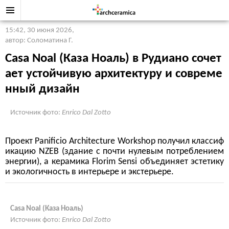
15:42, 30 июня 2026
,
автор: Соломатина Г.
Casa Noal (Каза Ноаль) в Рудиано сочет
ает устойчивую архитектуру и совреме
нный дизайн
Источник фото:
Enrico Dal Zotto
Проект Panificio Architecture Workshop получил классиф
икацию NZEB (здание с почти нулевым потреблением
энергии), а керамика Florim Sensi объединяет эстетику
и экологичность в интерьере и экстерьере.
Casa Noal (Каза Ноаль)
Источник фото:
Enrico Dal Zotto