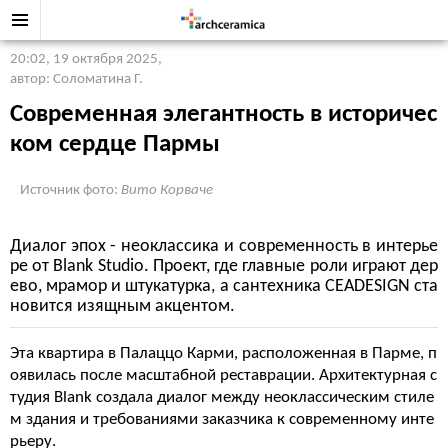
20:02, 19 октября 2025
,
автор: Соломатина Г.
Современная элегантность в историчес
ком сердце Пармы
Источник фото:
Вито Корваче
Диалог эпох - неоклассика и современность в интерье
ре от Blank Studio. Проект, где главные роли играют дер
ево, мрамор и штукатурка, а сантехника CEADESIGN ста
новится изящным акцентом.
Эта квартира в Палаццо Карми, расположенная в Парме, п
оявилась после масштабной реставрации. Архитектурная с
тудия Blank создала диалог между неоклассическим стиле
м здания и требованиями заказчика к современному инте
рьеру.