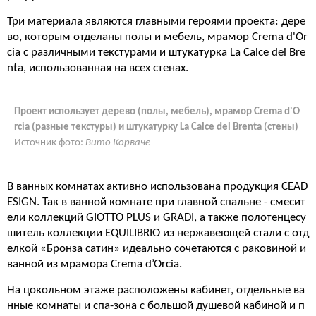
Три материала являются главными героями проекта: дере
во, которым отделаны полы и мебель, мрамор Crema d'Or
cia с различными текстурами и штукатурка La Calce del Bre
nta, использованная на всех стенах.
Проект использует дерево (полы, мебель), мрамор Crema d'O
rcia (разные текстуры) и штукатурку La Calce del Brenta (стены)
Источник фото:
Вито Корваче
В ванных комнатах активно использована продукция CEAD
ESIGN. Так в ванной комнате при главной спальне - смесит
ели коллекций GIOTTO PLUS и GRADI, а также полотенцесу
шитель коллекции EQUILIBRIO из нержавеющей стали с отд
елкой «Бронза сатин» идеально сочетаются с раковиной и
ванной из мрамора Crema d’Orcia.
На цокольном этаже расположены кабинет, отдельные ва
нные комнаты и спа-зона с большой душевой кабиной и п